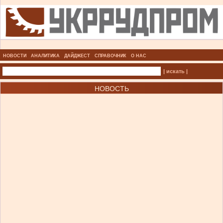
НОВОСТИ
АНАЛИТИКА
ДАЙДЖЕСТ
СПРАВОЧНИК
О НАС
| искать |
НОВОСТЬ