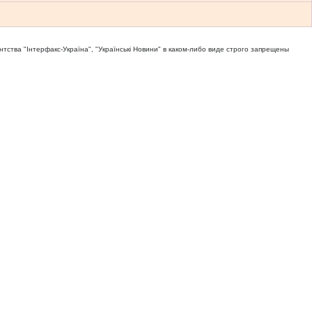
тва "Iнтерфакс-Україна", "Українськi Новини" в каком-либо виде строго запрещены