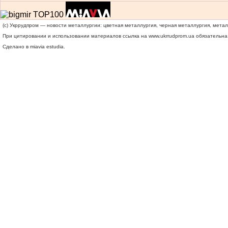
(c) Укррудпром — новости металлургии: цветная металлургия, черная металлургия, мета
При цитировании и использовании материалов ссылка на
www.ukrrudprom.ua
обязательна.
Сделано в miavia estudia.