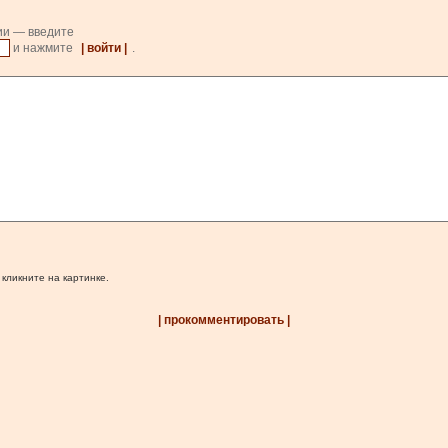
ии — введите
и нажмите
| войти |
.
 кликните на картинке.
| прокомментировать |