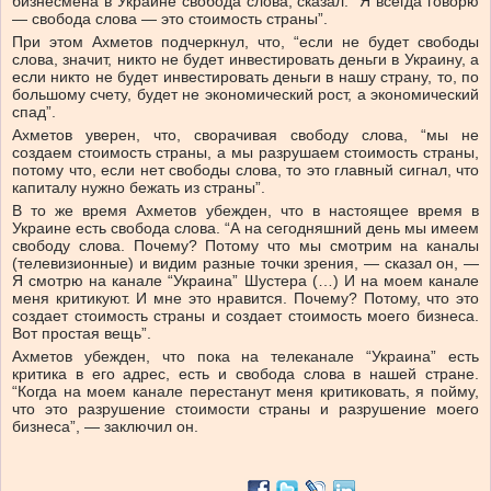
бизнесмена в Украине свобода слова, сказал: “Я всегда говорю
— свобода слова — это стоимость страны”.
При этом Ахметов подчеркнул, что, “если не будет свободы
слова, значит, никто не будет инвестировать деньги в Украину, а
если никто не будет инвестировать деньги в нашу страну, то, по
большому счету, будет не экономический рост, а экономический
спад”.
Ахметов уверен, что, сворачивая свободу слова, “мы не
создаем стоимость страны, а мы разрушаем стоимость страны,
потому что, если нет свободы слова, то это главный сигнал, что
капиталу нужно бежать из страны”.
В то же время Ахметов убежден, что в настоящее время в
Украине есть свобода слова. “А на сегодняшний день мы имеем
свободу слова. Почему? Потому что мы смотрим на каналы
(телевизионные) и видим разные точки зрения, — сказал он, —
Я смотрю на канале “Украина” Шустера (…) И на моем канале
меня критикуют. И мне это нравится. Почему? Потому, что это
создает стоимость страны и создает стоимость моего бизнеса.
Вот простая вещь”.
Ахметов убежден, что пока на телеканале “Украина” есть
критика в его адрес, есть и свобода слова в нашей стране.
“Когда на моем канале перестанут меня критиковать, я пойму,
что это разрушение стоимости страны и разрушение моего
бизнеса”, — заключил он.