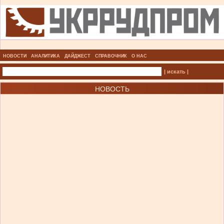
НОВОСТИ
АНАЛИТИКА
ДАЙДЖЕСТ
СПРАВОЧНИК
О НАС
| искать |
НОВОСТЬ