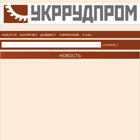
НОВОСТИ
АНАЛИТИКА
ДАЙДЖЕСТ
СПРАВОЧНИК
О НАС
| искать |
НОВОСТЬ