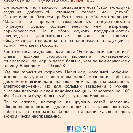
бизнеса (АВМСБ) Руслан Соболь,
пишет
LIGA.
Он пояснил, что у каждого предприятия есть “своя экономика
создания добавочной стоимости товара или услуги”.
Соответственно бизнесы требуют разного объема генерации.
“Магазин по продаже замороженных полуфабрикатов
потребует гораздо больше энергии, чем, например,
парикмахерская. Но в обоих случаях предприниматели
распределят дополнительные расходы на топливо,
обслуживание генератора на себестоимость продукции и
услуги”, — отметил Соболь.
Как отметила владелица компании “Ресторанный консалтинг”
Ольга Насонова, стоимость киловатта, произведенного
генератором, примерно вдвое больше, чем по коммерческому
тарифу. В среднем — 20 грн/кВт-ч.
“Однако зависит от формата. Например, маленькой кофейне,
которая пользуется генератором малой мощности, работать
днем может выйти даже дешевле, чем на централизованном
электроснабжении. Но для больших заведений с кухней,
высоким потоком людей подойдет мощный генератор на 100
кВт. И затраты будут большими”, — указала Насонова.
По ее словам, некоторые из крупных сетей заведений
общественного питания делали подсчеты, согласно которым
работать на генераторе более пяти-шести часов в день
экономически неоправданно.