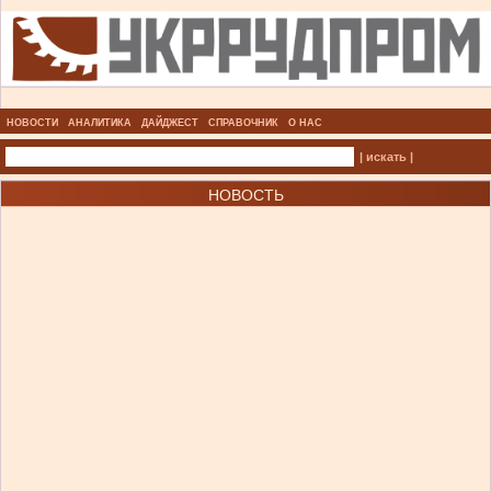
НОВОСТИ
АНАЛИТИКА
ДАЙДЖЕСТ
СПРАВОЧНИК
О НАС
| искать |
НОВОСТЬ