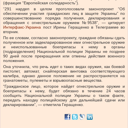
(фракция “Европейская солидарность”).
“291 нардеп в целом проголосовали законопроект “Об
обеспечении участия гражданских лиц в защите Украины” по
совершенствованию порядка получения, декларирования и
обращения с огнестрельным оружием №9538”, — цитирует
Интерфакс-Украина
пост Ирины Геращенко в Телеграмме во
вторник.
По ее словам, согласно законопроекту, граждане обязаны сдать
полученное или задекларированное ими огнестрельное оружие
и неиспользованные боеприпасы к нему в органы
(подразделения) Национальной полиции Украины не позднее
90 дней после прекращения или отмены действия военного
положения.
Она уточнила, что речь идет о таких видах оружия, как боевой
пистолет, автомат, снайперская винтовка соответствующего
калибра, однако данное положение не распространяется на
гранатометы, пулеметы и взрывоопасные вещества.
“Гражданское лицо, которое найдет огнестрельное оружие и
боеприпасы к нему, будет обязано в течение 24 часов
сообщить Национальной полиции Украины о таком факте,
передать находку полицейскому для дальнейшей сдачи или
декларировании”, — отметила Геращенко.