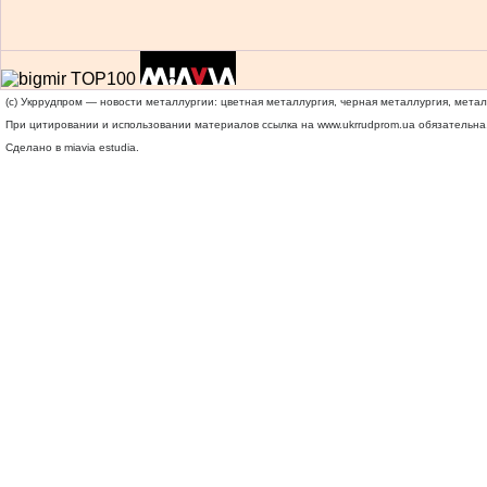
(c) Укррудпром — новости металлургии: цветная металлургия, черная металлургия, мета
При цитировании и использовании материалов ссылка на
www.ukrrudprom.ua
обязательна.
Сделано в miavia estudia.