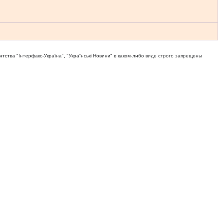
тва "Iнтерфакс-Україна", "Українськi Новини" в каком-либо виде строго запрещены