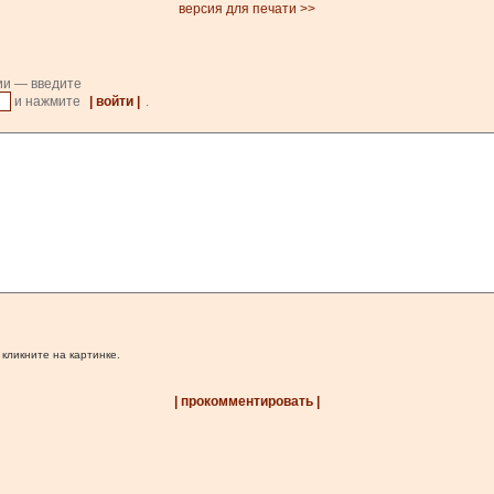
версия для печати >>
ии — введите
и нажмите
| войти |
.
 кликните на картинке.
| прокомментировать |