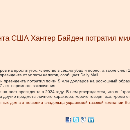
нта США Хантер Байден потратил мил
 на проституток, членство в секс-клубах и порно, а также снял 
резидента от уплаты налогов, сообщает Daily Mail.
 президента потратил почти 5 млн долларов на роскошный образ ж
17 лет тюремного заключения.
на пост президента в 2024 году. В нем утверждается, что он “тра
 другие предметы личного характера, короче говоря, все, кроме ег
ных дел в отношении владельца украинской газовой компании Bur