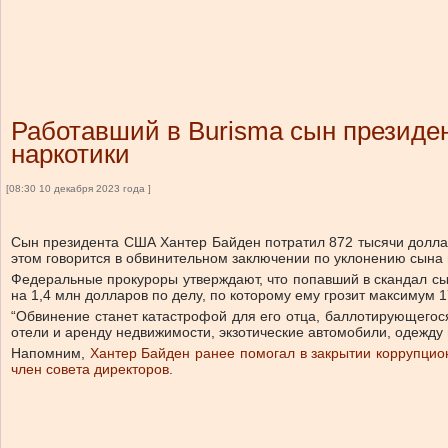
Работавший в Burisma сын президе
наркотики
[08:30 10 декабря 2023 года ]
Сын президента США Хантер Байден потратил 872 тысячи долларов
этом говорится в обвинительном заключении по уклонению сына п
Федеральные прокуроры утверждают, что попавший в скандал сын
на 1,4 млн долларов по делу, по которому ему грозит максимум 
“Обвинение станет катастрофой для его отца, баллотирующегося 
отели и аренду недвижимости, экзотические автомобили, одежду и
Напомним,
Хантер Байден ранее помогал в закрытии коррупцион
член совета директоров
.