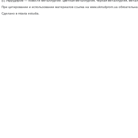
(c) Укррудпром — новости металлургии: цветная металлургия, черная металлургия, мета
При цитировании и использовании материалов ссылка на
www.ukrrudprom.ua
обязательна.
Сделано в miavia estudia.