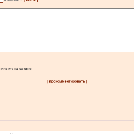
и нажмите
| войти |
.
 кликните на картинке.
| прокомментировать |