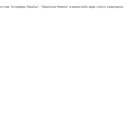
тва "Iнтерфакс-Україна", "Українськi Новини" в каком-либо виде строго запрещены