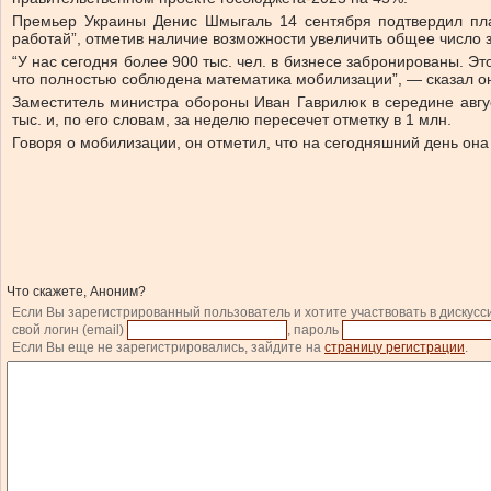
Премьер Украины Денис Шмыгаль 14 сентября подтвердил пла
работай”, отметив наличие возможности увеличить общее число
“У нас сегодня более 900 тыс. чел. в бизнесе забронированы. 
что полностью соблюдена математика мобилизации”, — сказал о
Заместитель министра обороны Иван Гаврилюк в середине авгу
тыс. и, по его словам, за неделю пересечет отметку в 1 млн.
Говоря о мобилизации, он отметил, что на сегодняшний день он
Что скажете, Аноним?
Если Вы зарегистрированный пользователь и хотите участвовать в дискусс
свой логин (email)
, пароль
Если Вы еще не зарегистрировались, зайдите на
страницу регистрации
.