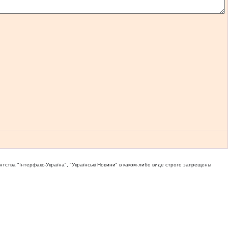
тва "Iнтерфакс-Україна", "Українськi Новини" в каком-либо виде строго запрещены