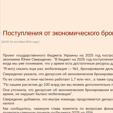
Поступления от экономического бр
[18:50 18 сентября 2024 года ]
Проект государственного бюджета Украины на 2025 год постр
экономики Юлия Свириденко. “В бюджет на 2025 год поступления
когда мы уже понимаем, что у армии есть достаточные ресурсы дл
“Я могу сказать еще раз: мобилизация — №1, бронирование дал
Свириденко указала, что дискуссия об экономическом бронирова
По ее словам, в тени частично работает 1,7 млн чел., а также с
“По нашим расчетам до 100 млрд грн мы можем дополнительно п
Она уточнила, что дискуссия об экономическом бронировании мо
армии, не нарушит баланс мобилизации”.
Свириденко добавила, что внутри команды продолжается дискус
налоги.
Как сообщалось, накануне глава комитета по вопросам фина
правительственном проекте госбюджета-2025 на 45%.