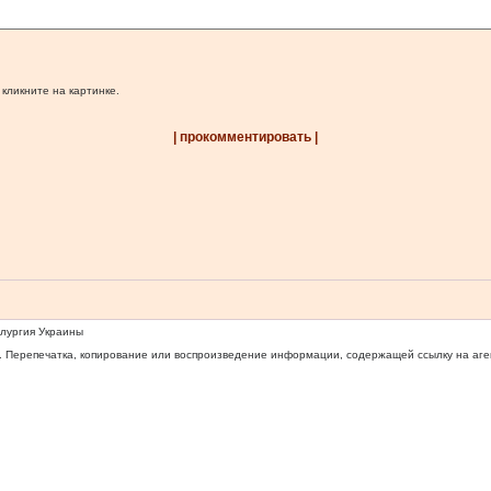
 кликните на картинке.
| прокомментировать |
ллургия Украины
 Перепечатка, копирование или воспроизведение информации, содержащей ссылку на агентс