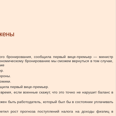
ожены
ского бронирования, сообщила первый вице-премьер — министр
экономическому бронированию мы сможем вернуться в том случае,
аке
ер.
ороны.
номики.
бщила первый вице-премьер.
время, если военные скажут, что это точно не нарушит баланс в
жен быть работодатель, который был бы в состоянии уплачивать
метил рост прогноза поступлений налога на доходы физлиц в