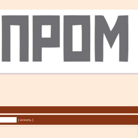
| искать |