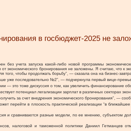
онирования в госбюджет-2025 не зал
оен без учета запуска какой-либо новой программы экономиче
 от экономического бронирования не заложены. Я считаю, что к 
я того, чтобы продолжать борьбу”, — сказала она на бизнес-завтр
ьше уже последовательно №2”, — подчеркнула первый вице-премь
нии — это тоже дискуссия о том, как увеличить финансирование об
уществует потенциал легализации зарплат в различных секторах эко
олучить за счет внедрения экономического бронирования”, — соо
жет перейти в плоскость практической реализации “в ближайшее 
сия и сравниваются разные модели, по ее мнению, субъектом дол
нсов, налоговой и таможенной политики Даниил Гетманцев от