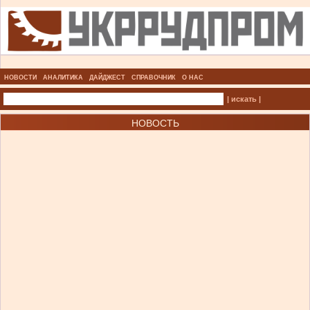
НОВОСТИ
АНАЛИТИКА
ДАЙДЖЕСТ
СПРАВОЧНИК
О НАС
| искать |
НОВОСТЬ