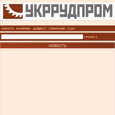
НОВОСТИ
АНАЛИТИКА
ДАЙДЖЕСТ
СПРАВОЧНИК
О НАС
| искать |
НОВОСТЬ