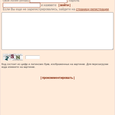
свой логин (email)
, пароль
и нажмите
| войти |
.
Если Вы еще не зарегистрировались, зайдите на
страницу регистрации
.
Код состоит из цифр и латинских букв, изображенных на картинке. Для перезагрузки
кода кликните на картинке.
| прокомментировать |