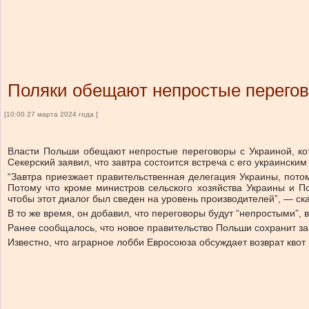
Поляки обещают непростые перегов
[10:00 27 марта 2024 года ]
Власти Польши обещают непростые переговоры с Украиной, кот
Секерский заявил, что завтра состоится встреча с его украинск
“Завтра приезжает правительственная делегация Украины, пото
Потому что кроме министров сельского хозяйства Украины и П
чтобы этот диалог был сведен на уровень производителей”, — ск
В то же время, он добавил, что переговоры будут “непростыми”,
Ранее сообщалось, что новое правительство Польши сохранит за
Известно, что аграрное лобби Евросоюза обсуждает возврат квот