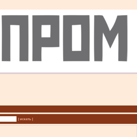
| искать |