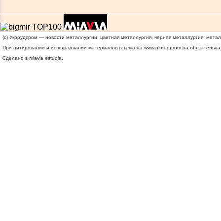
(c) Укррудпром — новости металлургии: цветная металлургия, черная металлургия, мета
При цитировании и использовании материалов ссылка на
www.ukrrudprom.ua
обязательна.
Сделано в miavia estudia.