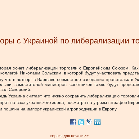
оры с Украиной по либерализации т
орая хочет либерализации торговли с Европейским Союзом. Как
им коллегой Николаем Сольским, в которой будут участвовать предс
му что в четверг в Варшаве совместное заседание правительств
ольши, заместителей министров, советников также будут предста
азал Секерский.
 ведь Украина считает, что нужно сохранить либерализацию торгов
прет на ввоз украинского зерна, несмотря на угрозы штрафов Евр
 и пошлин на импорт украинской агропродукции в Европу.
версия для печати >>