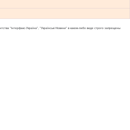
тва "Iнтерфакс-Україна", "Українськi Новини" в каком-либо виде строго запрещены