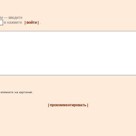
ии — введите
и нажмите
| войти |
.
 кликните на картинке.
| прокомментировать |