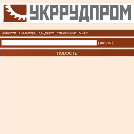
НОВОСТИ
АНАЛИТИКА
ДАЙДЖЕСТ
СПРАВОЧНИК
О НАС
| искать |
НОВОСТЬ