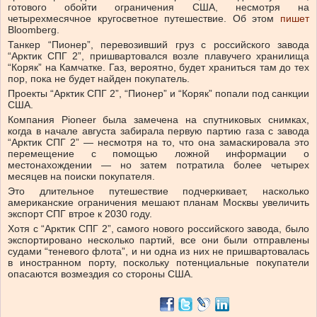
готового обойти ограничения США, несмотря на
четырехмесячное кругосветное путешествие. Об этом
пишет
Bloomberg.
Танкер “Пионер”, перевозивший груз с российского завода
“Арктик СПГ 2”, пришвартовался возле плавучего хранилища
“Коряк” на Камчатке. Газ, вероятно, будет храниться там до тех
пор, пока не будет найден покупатель.
Проекты “Арктик СПГ 2”, “Пионер” и “Коряк” попали под санкции
США.
Компания Pioneer была замечена на спутниковых снимках,
когда в начале августа забирала первую партию газа с завода
“Арктик СПГ 2” — несмотря на то, что она замаскировала это
перемещение с помощью ложной информации о
местонахождении — но затем потратила более четырех
месяцев на поиски покупателя.
Это длительное путешествие подчеркивает, насколько
американские ограничения мешают планам Москвы увеличить
экспорт СПГ втрое к 2030 году.
Хотя с “Арктик СПГ 2”, самого нового российского завода, было
экспортировано несколько партий, все они были отправлены
судами “теневого флота”, и ни одна из них не пришвартовалась
в иностранном порту, поскольку потенциальные покупатели
опасаются возмездия со стороны США.