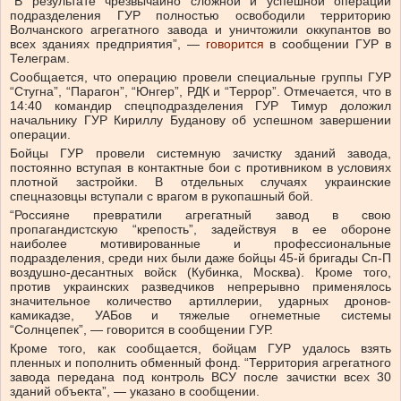
“В результате чрезвычайно сложной и успешной операции
подразделения ГУР полностью освободили территорию
Волчанского агрегатного завода и уничтожили оккупантов во
всех зданиях предприятия”, —
говорится
в сообщении ГУР в
Телеграм.
Сообщается, что операцию провели специальные группы ГУР
“Стугна”, “Парагон”, “Юнгер”, РДК и “Террор”. Отмечается, что в
14:40 командир спецподразделения ГУР Тимур доложил
начальнику ГУР Кириллу Буданову об успешном завершении
операции.
Бойцы ГУР провели системную зачистку зданий завода,
постоянно вступая в контактные бои с противником в условиях
плотной застройки. В отдельных случаях украинские
спецназовцы вступали с врагом в рукопашный бой.
“Россияне превратили агрегатный завод в свою
пропагандистскую “крепость”, задействуя в ее обороне
наиболее мотивированные и профессиональные
подразделения, среди них были даже бойцы 45-й бригады Сп-П
воздушно-десантных войск (Кубинка, Москва). Кроме того,
против украинских разведчиков непрерывно применялось
значительное количество артиллерии, ударных дронов-
камикадзе, УАБов и тяжелые огнеметные системы
“Солнцепек”, — говорится в сообщении ГУР.
Кроме того, как сообщается, бойцам ГУР удалось взять
пленных и пополнить обменный фонд. “Территория агрегатного
завода передана под контроль ВСУ после зачистки всех 30
зданий объекта”, — указано в сообщении.