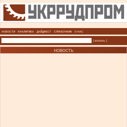
НОВОСТИ
АНАЛИТИКА
ДАЙДЖЕСТ
СПРАВОЧНИК
О НАС
| искать |
НОВОСТЬ