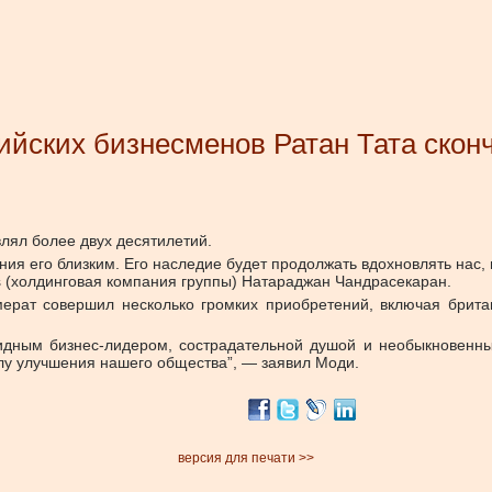
йских бизнесменов Ратан Тата сконч
лял более двух десятилетий.
ия его близким. Его наследие будет продолжать вдохновлять нас,
ns (холдинговая компания группы) Натараджан Чандрасекаран.
ерат совершил несколько громких приобретений, включая британ
дным бизнес-лидером, сострадательной душой и необыкновенны
лу улучшения нашего общества”, — заявил Моди.
версия для печати >>