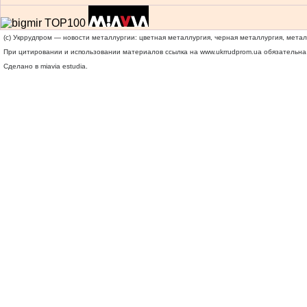
(c) Укррудпром — новости металлургии: цветная металлургия, черная металлургия, мета
При цитировании и использовании материалов ссылка на
www.ukrrudprom.ua
обязательна.
Сделано в miavia estudia.