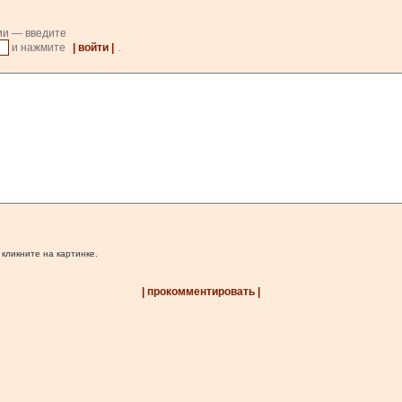
ии — введите
и нажмите
| войти |
.
 кликните на картинке.
| прокомментировать |