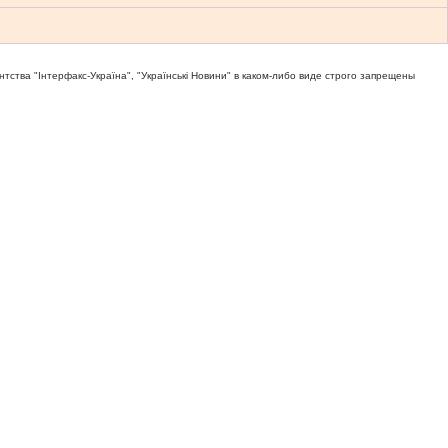
тва "Iнтерфакс-Україна", "Українськi Новини" в каком-либо виде строго запрещены