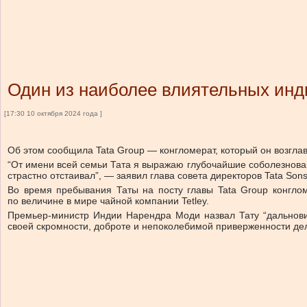
Один из наиболее влиятельных инди
[17:30 10 октября 2024 года ]
Об этом сообщила Tata Group — конгломерат, который он возглав
“От имени всей семьи Тата я выражаю глубочайшие соболезнован
страстно отстаивал”, — заявил глава совета директоров Tata So
Во время пребывания Таты на посту главы Tata Group конглом
по величине в мире чайной компании Tetley.
Премьер-министр Индии Нарендра Моди назвал Тату “дальнови
своей скромности, доброте и непоколебимой приверженности де