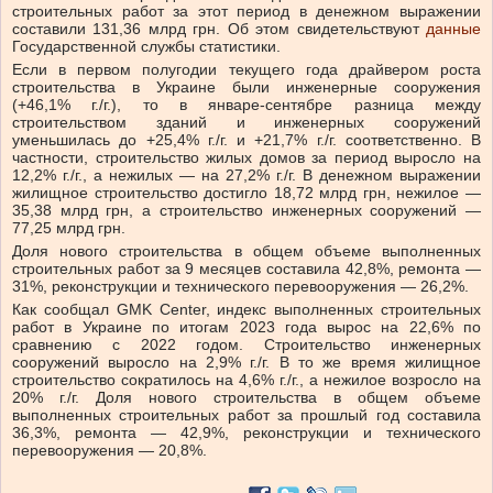
строительных работ за этот период в денежном выражении
составили 131,36 млрд грн. Об этом свидетельствуют
данные
Государственной службы статистики.
Если в первом полугодии текущего года драйвером роста
строительства в Украине были инженерные сооружения
(+46,1% г./г.), то в январе-сентябре разница между
строительством зданий и инженерных сооружений
уменьшилась до +25,4% г./г. и +21,7% г./г. соответственно. В
частности, строительство жилых домов за период выросло на
12,2% г./г., а нежилых — на 27,2% г./г. В денежном выражении
жилищное строительство достигло 18,72 млрд грн, нежилое —
35,38 млрд грн, а строительство инженерных сооружений —
77,25 млрд грн.
Доля нового строительства в общем объеме выполненных
строительных работ за 9 месяцев составила 42,8%, ремонта —
31%, реконструкции и технического перевооружения — 26,2%.
Как сообщал GMK Center, индекс выполненных строительных
работ в Украине по итогам 2023 года вырос на 22,6% по
сравнению с 2022 годом. Строительство инженерных
сооружений выросло на 2,9% г./г. В то же время жилищное
строительство сократилось на 4,6% г./г., а нежилое возросло на
20% г./г. Доля нового строительства в общем объеме
выполненных строительных работ за прошлый год составила
36,3%, ремонта — 42,9%, реконструкции и технического
перевооружения — 20,8%.