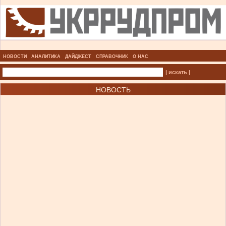
НОВОСТИ
АНАЛИТИКА
ДАЙДЖЕСТ
СПРАВОЧНИК
О НАС
| искать |
НОВОСТЬ