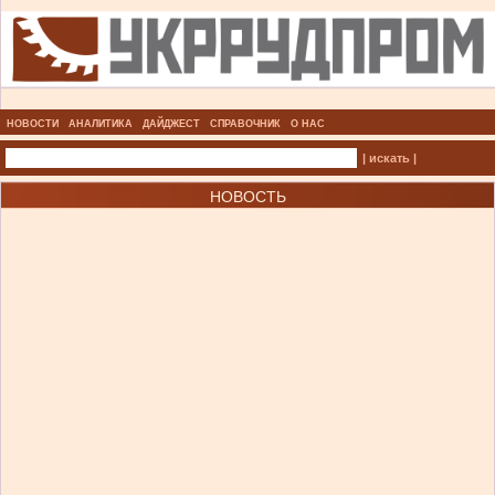
НОВОСТИ
АНАЛИТИКА
ДАЙДЖЕСТ
СПРАВОЧНИК
О НАС
| искать |
НОВОСТЬ