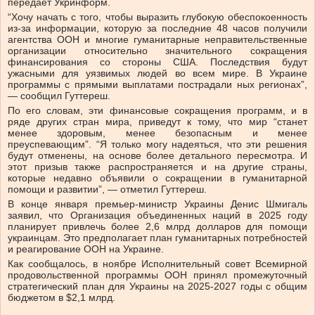
передает Укринформ.
“Хочу начать с того, чтобы выразить глубокую обеспокоенность
из-за информации, которую за последние 48 часов получили
агентства ООН и многие гуманитарные неправительственные
организации относительно значительного сокращения
финансирования со стороны США. Последствия будут
ужасными для уязвимых людей во всем мире. В Украине
программы с прямыми выплатами пострадали ных регионах”,
— сообщил Гуттереш.
По его словам, эти финансовые сокращения программ, и в
ряде других стран мира, приведут к тому, что мир “станет
менее здоровым, менее безопасным и менее
преуспевающим”. “Я только могу надеяться, что эти решения
будут отменены, на основе более детального пересмотра. И
этот призыв также распространяется и на другие страны,
которые недавно объявили о сокращении в гуманитарной
помощи и развитии”, — отметил Гуттереш.
В конце января премьер-министр Украины Денис Шмигаль
заявил, что Организация объединенных наций в 2025 году
планирует привлечь более 2,6 млрд долларов для помощи
украинцам. Это предполагает план гуманитарных потребностей
и реагирование ООН на Украине.
Как сообщалось, в ноябре Исполнительный совет Всемирной
продовольственной программы ООН принял промежуточный
стратегический план для Украины на 2025-2027 годы с общим
бюджетом в $2,1 млрд.