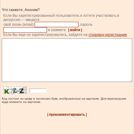
Что скажете, Аноним?
Если Вы зарегистрированный пользователь и хотите участвовать в
дискуссии — введите
свой логин (email)
, пароль
и нажмите
| войти |
.
Если Вы еще не зарегистрировались, зайдите на
страницу регистрации
.
Код состоит из цифр и латинских букв, изображенных на картинке. Для перезагрузки
кода кликните на картинке.
| прокомментировать |