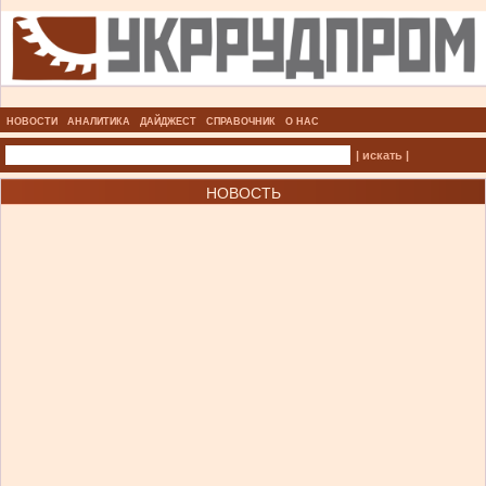
НОВОСТИ
АНАЛИТИКА
ДАЙДЖЕСТ
СПРАВОЧНИК
О НАС
| искать |
НОВОСТЬ