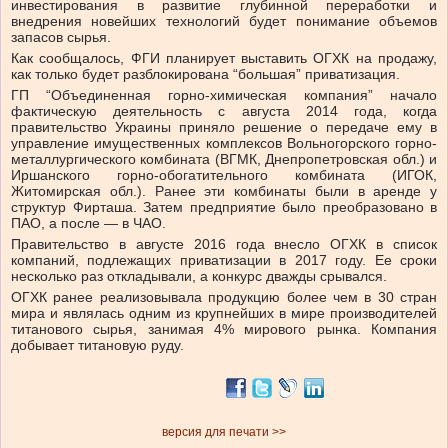
инвестирования в развитие глубинной переработки и
внедрения новейших технологий будет понимание объемов
запасов сырья.
Как сообщалось, ФГИ планирует выставить ОГХК на продажу,
как только будет разблокирована “большая” приватизация.
ГП “Объединенная горно-химическая компания” начало
фактическую деятельность с августа 2014 года, когда
правительство Украины приняло решение о передаче ему в
управление имущественных комплексов Вольногорского горно-
металлургического комбината (ВГМК, Днепропетровская обл.) и
Иршанского горно-обогатительного комбината (ИГОК,
Житомирская обл.). Ранее эти комбинаты были в аренде у
структур Фирташа. Затем предприятие было преобразовано в
ПАО, а после — в ЧАО.
Правительство в августе 2016 года внесло ОГХК в список
компаний, подлежащих приватизации в 2017 году. Ее сроки
несколько раз откладывали, а конкурс дважды срывался.
ОГХК ранее реализовывала продукцию более чем в 30 стран
мира и являлась одним из крупнейших в мире производителей
титанового сырья, занимая 4% мирового рынка. Компания
добывает титановую руду.
версия для печати >>