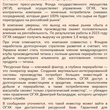
Согласно пресс-релизу Фонда государственного имущества
(ФГИ), который осуществляет управление ОГХК, “все
контрагенты компании — конечные потребители (никаких
посредников), которые дают 100% гарантии, что сырье не будет
перепродано на российский рынок”.
В компании уверены, что выход на новые рынки сбыта и
наращивание объемов производства окажет положительное
влияние на рентабельность. По результатам работы в 2023 году
ОГХК ожидает получить выручку на уровне 1,8 млрд грн.
При этом отмечается, что компания совместно с Фондом
наработала долгосрочную стратегию развития и считает, что
Украина может стать полноправным членом международного
клуба производителей титана с полным циклом переработки: от
добычи концентрата ильменита до изготовления готового
продукта — титана.
“Ресурсная база — ключевой фактор, а глубина переработки —
это генератор маржи. Создание вертикально-интегрированной
системы производства потребует больших инвестиций в
течение следующих 10 лет. Обеспечить ОГХК доступ к
долгосрочным инвестициям и кредитам, новым технологиям
добычи и переработки, а также потребителям мирового
масштаба сможет только стратегический инвестор”, — убежден
член правления ОГХК Димитрий Каландадзе, которого цитирует
пресс-служба.
В сообщении уточняется, что такой инвестор может зайти в
ОГХК при достаточной ресурсной базе. Гарантией для