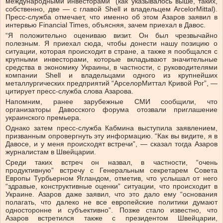
международными инвесторами” (как указывалось выше, таких,
собственно, две — с главой Shell и владельцем ArcelorMittal).
Пресс-служба отмечает, что именно об этом Азаров заявил в
интервью Financial Times, объясняя, зачем приехал в Давос.
“Я положительно оцениваю визит. Он был чрезвычайно
полезным. Я приехал сюда, чтобы донести нашу позицию о
ситуации, которая происходит в стране, а также я пообщался с
крупными инвесторами, которые вкладывают значительные
средства в экономику Украины, в частности, с руководителями
компании Shell и владельцами одного из крупнейших
металлургических предприятий “АрселорМиттал Кривой Рог”, —
цитирует пресс-служба слова Азарова.
Напомним, ранее зарубежные СМИ сообщили, что
организаторы Давосского форума отозвали приглашение
украинского премьера.
Однако затем пресс-служба Кабмина выступила заявлением,
призванным опровергнуть эту информацию. “Как вы видите, я в
Давосе, и у меня происходят встречи”, — сказал тогда Азаров
журналистам в Швейцарии.
Среди таких встреч он назвал, в частности, “очень
продуктивную” встречу с Генеральным секретарем Совета
Европы Турбьерном Ягландом, отметив, что услышал от него
“здравые, конструктивные оценки” ситуации, что происходит в
Украине. Азаров даже заявил, что это дало ему “основания
полагать, что далеко не все европейские политики думают
односторонне и субъективно”. Позже стало известно, что
Азаров встретился также с президентом Швейцарии,