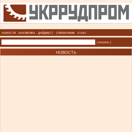
НОВОСТИ
АНАЛИТИКА
ДАЙДЖЕСТ
СПРАВОЧНИК
О НАС
| искать |
НОВОСТЬ