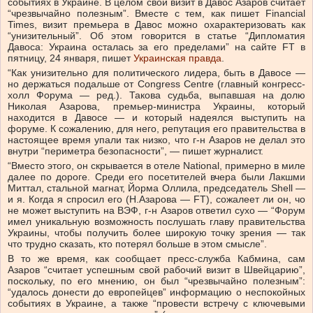
событиях в Украине. В целом свой визит в Давос Азаров считает
“чрезвычайно полезным”. Вместе с тем, как пишет Financial
Times, визит премьера в Давос можно охарактеризовать как
“унизительный”. Об этом говорится в статье “Дипломатия
Давоса: Украина осталась за его пределами” на сайте FT в
пятницу, 24 января, пишет
Украинская правда
.
“Как унизительно для политического лидера, быть в Давосе —
но держаться подальше от Congress Centre (главный конгресс-
холл Форума — ред.). Такова судьба, выпавшая на долю
Николая Азарова, премьер-министра Украины, который
находится в Давосе — и который надеялся выступить на
форуме. К сожалению, для него, репутация его правительства в
настоящее время упали так низко, что г-н Азаров не делал это
внутри “периметра безопасности”, — пишет журналист.
“Вместо этого, он скрывается в отеле National, примерно в миле
далее по дороге. Среди его посетителей вчера были Лакшми
Миттал, стальной магнат, Йорма Оллила, председатель Shell —
и я. Когда я спросил его (Н.Азарова — FT), сожалеет ли он, чо
не может выступить на ВЭФ, г-н Азаров ответил сухо — “Форум
имел уникальную возможность послушать главу правительства
Украины, чтобы получить более широкую точку зрения — так
что трудно сказать, кто потерял больше в этом смысле”.
В то же время, как сообщает пресс-служба Кабмина, сам
Азаров “считает успешным свой рабочий визит в Швейцарию”,
поскольку, по его мнению, он был “чрезвычайно полезным”:
“удалось донести до европейцев” информацию о неспокойных
событиях в Украине, а также “провести встречу с ключевыми