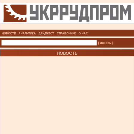
НОВОСТИ
АНАЛИТИКА
ДАЙДЖЕСТ
СПРАВОЧНИК
О НАС
| искать |
НОВОСТЬ