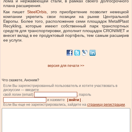
лома и нержавеющей стали, в рамках своего долгосрочного
плана расширения.
Как пишет
SteelOrbis
, это приобретение позволит немецкой
компании укрепить свои позиции на рынке Центральной
Европы. Более того, расположение семи площадок MetallPlast
Recykling, которые имеют собственный парк транспортных
средств для транспортировки, дополнит площадок CRONIMET и
внесет вклад в ее продуктовый портфель, тем самым расширив
ее услуги.
версия для печати >>
Что скажете, Аноним?
Если Вы зарегистрированный пользователь и хотите участвовать в
дискуссии — введите
свой логин (email)
, пароль
и нажмите
| войти |
.
Если Вы еще не зарегистрировались, зайдите на
страницу регистрации
.