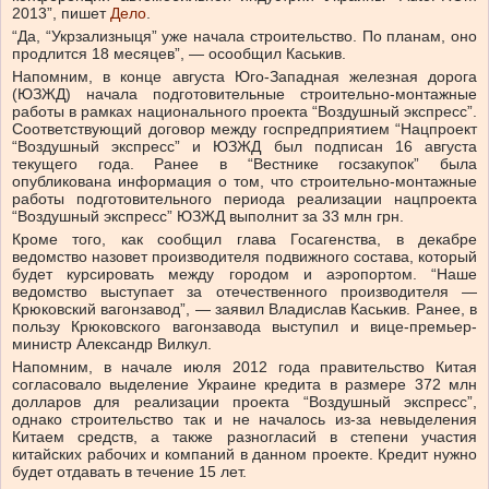
2013”, пишет
Дело
.
“Да, “Укрзализныця” уже начала строительство. По планам, оно
продлится 18 месяцев”, — осообщил Каськив.
Напомним, в конце августа Юго-Западная железная дорога
(ЮЗЖД) начала подготовительные строительно-монтажные
работы в рамках национального проекта “Воздушный экспресс”.
Соответствующий договор между госпредприятием “Нацпроект
“Воздушный экспресс” и ЮЗЖД был подписан 16 августа
текущего года. Ранее в “Вестнике госзакупок” была
опубликована информация о том, что строительно-монтажные
работы подготовительного периода реализации нацпроекта
“Воздушный экспресс” ЮЗЖД выполнит за 33 млн грн.
Кроме того, как сообщил глава Госагенства, в декабре
ведомство назовет производителя подвижного состава, который
будет курсировать между городом и аэропортом. “Наше
ведомство выступает за отечественного производителя —
Крюковский вагонзавод”, — заявил Владислав Каськив. Ранее, в
пользу Крюковского вагонзавода выступил и вице-премьер-
министр Александр Вилкул.
Напомним, в начале июля 2012 года правительство Китая
согласовало выделение Украине кредита в размере 372 млн
долларов для реализации проекта “Воздушный экспресс”,
однако строительство так и не началось из-за невыделения
Китаем средств, а также разногласий в степени участия
китайских рабочих и компаний в данном проекте. Кредит нужно
будет отдавать в течение 15 лет.