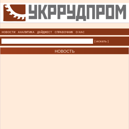
НОВОСТИ
АНАЛИТИКА
ДАЙДЖЕСТ
СПРАВОЧНИК
О НАС
| искать |
НОВОСТЬ