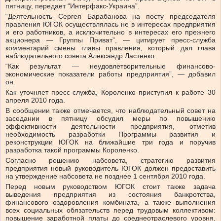
пятницу, передает “Интерфакс-Украина”.
“Деятельность Сергея Барабанова на посту председателя
правления ЮГОК осуществлялась не в интересах предприятия
и его работников, а исключительно в интересах его прежнего
акционера — Группы Приват”, — цитирует пресс-служба
комментарий смены главы правления, который дал глава
наблюдательного совета Александр Ластенко.
“Как результат — неудовлетворительные финансово-
экономические показатели работы предприятия”, — добавил
он.
Как уточняет пресс-служба, Короленко приступил к работе 30
апреля 2010 года.
В сообщении также отмечается, что наблюдательный совет на
заседании в пятницу обсудил меры по повышению
эффективности деятельности предприятия, отметив
необходимость разработки Программы развития и
реконструкции ЮГОК на ближайшие три года и поручив
разработка такой программы Короленко.
Согласно решению набсовета, стратегию развития
предприятия новый руководитель ЮГОК должен предоставить
на утверждение набсовета не позднее 1 сентября 2010 года.
Перед новым руководством ЮГОК стоит также задача
выведения предприятия из состояния банкротства,
финансового оздоровления комбината, а также выполнения
всех социальных обязательств перед трудовым коллективом:
повышение заработной платы до среднеотраслевого уровня,