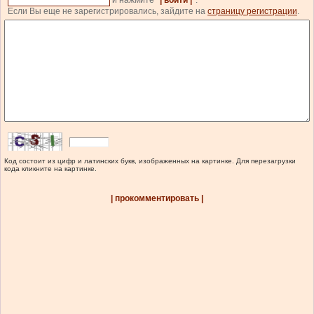
и нажмите
| войти |
.
Если Вы еще не зарегистрировались, зайдите на
страницу регистрации
.
Код состоит из цифр и латинских букв, изображенных на картинке. Для перезагрузки
кода кликните на картинке.
| прокомментировать |