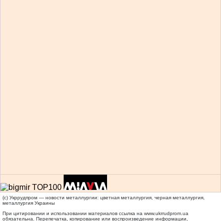
(c) Укррудпром — новости металлургии: цветная металлургия, черная металлургия,
металлургия Украины
При цитировании и использовании материалов ссылка на
www.ukrrudprom.ua
обязательна. Перепечатка, копирование или воспроизведение информации,