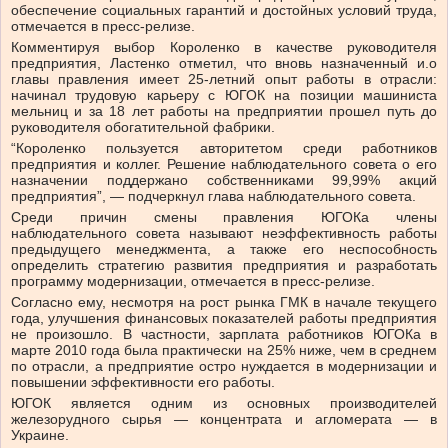
обеспечение социальных гарантий и достойных условий труда,
отмечается в пресс-релизе.
Комментируя выбор Короленко в качестве руководителя
предприятия, Ластенко отметил, что вновь назначенный и.о
главы правления имеет 25-летний опыт работы в отрасли:
начинал трудовую карьеру с ЮГОК на позиции машиниста
мельниц и за 18 лет работы на предприятии прошел путь до
руководителя обогатительной фабрики.
“Короленко пользуется авторитетом среди работников
предприятия и коллег. Решение наблюдательного совета о его
назначении поддержано собственниками 99,99% акций
предприятия”, — подчеркнул глава наблюдательного совета.
Среди причин смены правления ЮГОКа члены
наблюдательного совета называют неэффективность работы
предыдущего менеджмента, а также его неспособность
определить стратегию развития предприятия и разработать
программу модернизации, отмечается в пресс-релизе.
Согласно ему, несмотря на рост рынка ГМК в начале текущего
года, улучшения финансовых показателей работы предприятия
не произошло. В частности, зарплата работников ЮГОКа в
марте 2010 года была практически на 25% ниже, чем в среднем
по отрасли, а предприятие остро нуждается в модернизации и
повышении эффективности его работы.
ЮГОК является одним из основных производителей
железорудного сырья — концентрата и агломерата — в
Украине.