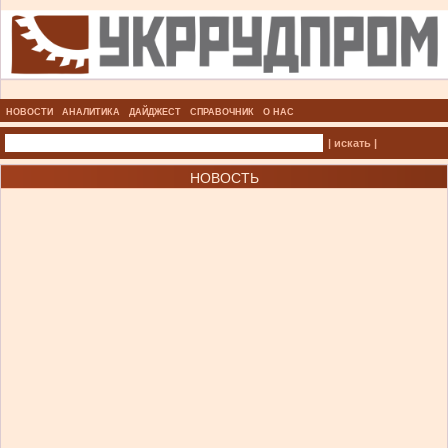
НОВОСТИ
АНАЛИТИКА
ДАЙДЖЕСТ
СПРАВОЧНИК
О НАС
| искать |
НОВОСТЬ