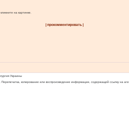
 кликните на картинке.
| прокомментировать |
ллургия Украины
 Перепечатка, копирование или воспроизведение информации, содержащей ссылку на агентс