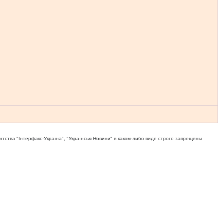
тва "Iнтерфакс-Україна", "Українськi Новини" в каком-либо виде строго запрещены