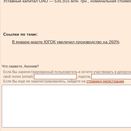
Уставный капитал ОАО — 535,915 млн. грн., номинальная стоимос
Ссылки по теме:
В январе-марте ЮГОК увеличил производство на 260%
Что скажете, Аноним?
Если Вы зарегистрированный пользователь и хотите участвовать в дискусс
свой логин (email)
, пароль
Если Вы еще не зарегистрировались, зайдите на
страницу регистрации
.