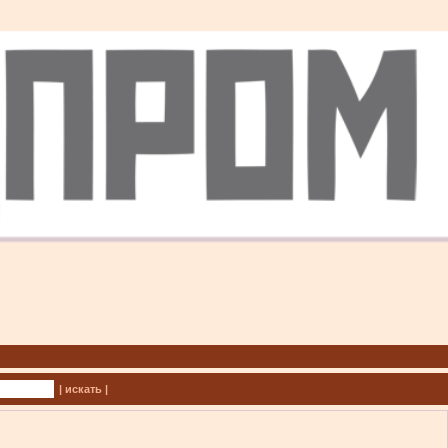
| искать |