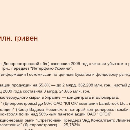
лн. гривен
Днепропетровской обл.) завершил 2009 год с чистым убытком в раз
 грн., передает “Интерфакс-Украина”.
 информации Госкомиссии по ценным бумагам и фондовому рынку 
ции продукции на 55,8% — до 2 млрд. 362,208 млн. грн., чистый д
2009 года составила 3 млрд. 24,685 млн. грн.
елезорудного сырья в Украине — концентрата и агломерата.
т” (Днепропетровск) до 50% ОАО “ЮГОК” компании Lanebrook Ltd.
инг” (Киев) Вадима Новинского, который контролировал комбина
 контроля почти над 50%-ным пакетом акций ОАО “ЮГОК”.
ионерами были “Стреттонвей Трейдерз Энд Консалтантс Лимитед”, 
ллотехника” (Днепропетровск) — 25,783%.