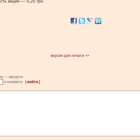
ть акции — 0,25 грн.
версия для печати >>
ии — введите
и нажмите
| войти |
.