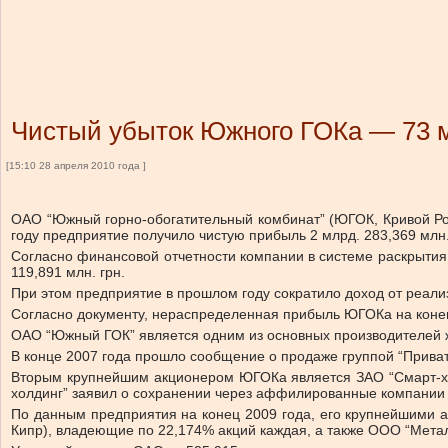
Чистый убыток Южного ГОКа — 73 м
[15:10 28 апреля 2010 года ]
ОАО “Южный горно-обогатительный комбинат” (ЮГОК, Кривой Рог 
году предприятие получило чистую прибыль 2 млрд. 283,369 млн.
Согласно финансовой отчетности компании в системе раскрытия
119,891 млн. грн.
При этом предприятие в прошлом году сократило доход от реализа
Согласно документу, нераспределенная прибыль ЮГОКа на конец 
ОАО “Южный ГОК” является одним из основных производителей ж
В конце 2007 года прошло сообщение о продаже группой “Прива
Вторым крупнейшим акционером ЮГОКа является ЗАО “Смарт-холд
холдинг” заявил о сохранении через аффилированные компании
По данным предприятия на конец 2009 года, его крупнейшими акц
Кипр), владеющие по 22,174% акций каждая, а также ООО “Мета