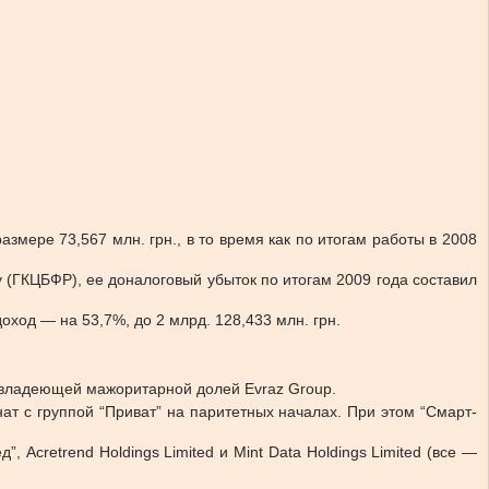
мере 73,567 млн. грн., в то время как по итогам работы в 2008
(ГКЦБФР), ее доналоговый убыток по итогам 2009 года составил
оход — на 53,7%, до 2 млрд. 128,433 млн. грн.
, владеющей мажоритарной долей Evraz Group.
т с группой “Приват” на паритетных началах. При этом “Смарт-
Acretrend Holdings Limited и Mint Data Holdings Limited (все —