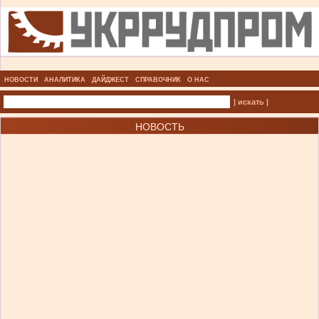
НОВОСТИ
АНАЛИТИКА
ДАЙДЖЕСТ
СПРАВОЧНИК
О НАС
| искать |
НОВОСТЬ