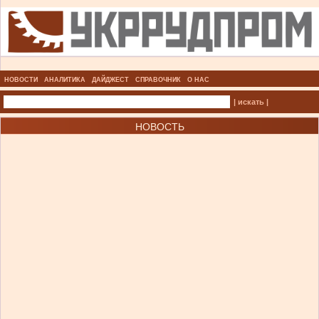
НОВОСТИ
АНАЛИТИКА
ДАЙДЖЕСТ
СПРАВОЧНИК
О НАС
| искать |
НОВОСТЬ