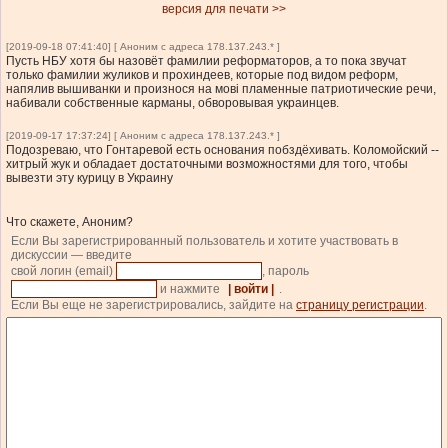
версия для печати >>
[2019-09-18 07:41:40] [ Аноним с адреса 178.137.243.* ]
Пусть НБУ хотя бы назовёт фамилии реформаторов, а то пока звучат
только фамилии жуликов и прохиндеев, которые под видом реформ,
напялив вышиванки и произнося на мові пламенные патриотические речи,
набивали собственные карманы, обворовывая украинцев.
[2019-09-17 17:37:24] [ Аноним с адреса 178.137.243.* ]
Подозреваю, что Гонтаревой есть основания побздёхивать. Коломойский --
хитрый жук и обладает достаточными возможностями для того, чтобы
вывезти эту курицу в Украину
Что скажете, Аноним?
Если Вы зарегистрированный пользователь и хотите участвовать в
дискуссии — введите
свой логин (email)
, пароль
и нажмите
| войти |
.
Если Вы еще не зарегистрировались, зайдите на
страницу регистрации
.