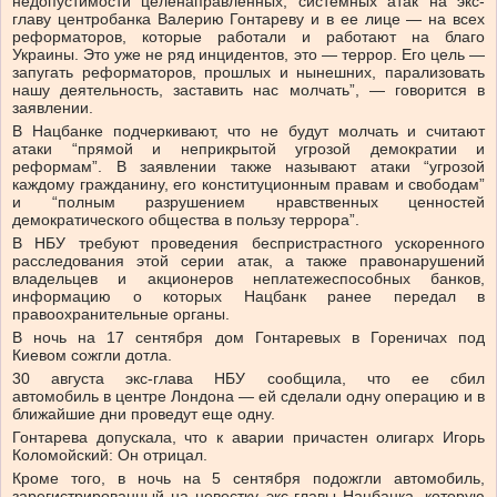
недопустимости целенаправленных, системных атак на экс-
главу центробанка Валерию Гонтареву и в ее лице — на всех
реформаторов, которые работали и работают на благо
Украины. Это уже не ряд инцидентов, это — террор. Его цель —
запугать реформаторов, прошлых и нынешних, парализовать
нашу деятельность, заставить нас молчать”, — говорится в
заявлении.
В Нацбанке подчеркивают, что не будут молчать и считают
атаки “прямой и неприкрытой угрозой демократии и
реформам”. В заявлении также называют атаки “угрозой
каждому гражданину, его конституционным правам и свободам”
и “полным разрушением нравственных ценностей
демократического общества в пользу террора”.
В НБУ требуют проведения беспристрастного ускоренного
расследования этой серии атак, а также правонарушений
владельцев и акционеров неплатежеспособных банков,
информацию о которых Нацбанк ранее передал в
правоохранительные органы.
В ночь на 17 сентября дом Гонтаревых в Гореничах под
Киевом сожгли дотла.
30 августа экс-глава НБУ сообщила, что ее сбил
автомобиль в центре Лондона — ей сделали одну операцию и в
ближайшие дни проведут еще одну.
Гонтарева допускала, что к аварии причастен олигарх Игорь
Коломойский: Он отрицал.
Кроме того, в ночь на 5 сентября подожгли автомобиль,
зарегистрированный на невестку экс-главы Нацбанка, которую