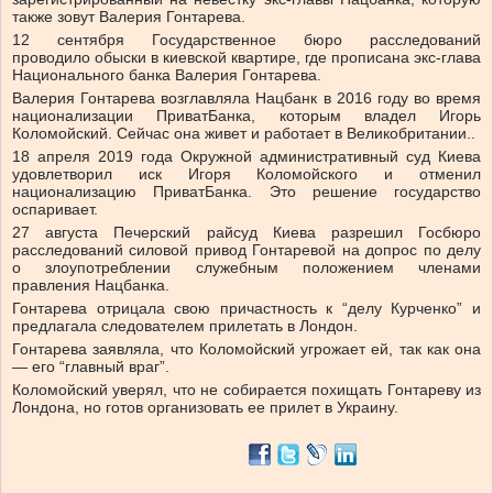
также зовут Валерия Гонтарева.
12 сентября Государственное бюро расследований
проводило обыски в киевской квартире, где прописана экс-глава
Национального банка Валерия Гонтарева.
Валерия Гонтарева возглавляла Нацбанк в 2016 году во время
национализации ПриватБанка, которым владел Игорь
Коломойский. Сейчас она живет и работает в Великобритании..
18 апреля 2019 года Окружной административный суд Киева
удовлетворил иск Игоря Коломойского и отменил
национализацию ПриватБанка. Это решение государство
оспаривает.
27 августа Печерский райсуд Киева разрешил Госбюро
расследований силовой привод Гонтаревой на допрос по делу
о злоупотреблении служебным положением членами
правления Нацбанка.
Гонтарева отрицала свою причастность к “делу Курченко” и
предлагала следователем прилетать в Лондон.
Гонтарева заявляла, что Коломойский угрожает ей, так как она
— его “главный враг”.
Коломойский уверял, что не собирается похищать Гонтареву из
Лондона, но готов организовать ее прилет в Украину.