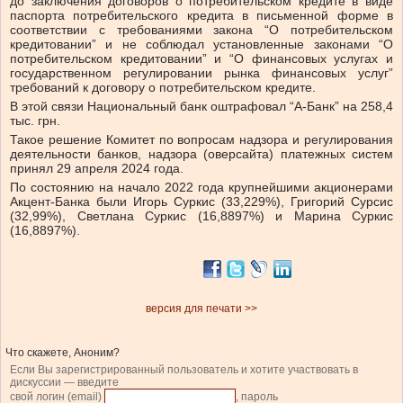
до заключения договоров о потребительском кредите в виде
паспорта потребительского кредита в письменной форме в
соответствии с требованиями закона “О потребительском
кредитовании” и не соблюдал установленные законами “О
потребительском кредитовании” и “О финансовых услугах и
государственном регулировании рынка финансовых услуг”
требований к договору о потребительском кредите.
В этой связи Национальный банк оштрафовал “А-Банк” на 258,4
тыс. грн.
Такое решение Комитет по вопросам надзора и регулирования
деятельности банков, надзора (оверсайта) платежных систем
принял 29 апреля 2024 года.
По состоянию на начало 2022 года крупнейшими акционерами
Акцент-Банка были Игорь Суркис (33,229%), Григорий Сурсис
(32,99%), Светлана Суркис (16,8897%) и Марина Суркис
(16,8897%).
версия для печати >>
Что скажете, Аноним?
Если Вы зарегистрированный пользователь и хотите участвовать в
дискуссии — введите
свой логин (email)
, пароль