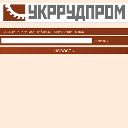
НОВОСТИ
АНАЛИТИКА
ДАЙДЖЕСТ
СПРАВОЧНИК
О НАС
| искать |
НОВОСТЬ