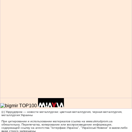
(c) Укррудпром — новости металлургии: цветная металлургия, черная металлургия,
металлургия Украины
При цитировании и использовании материалов ссылка на
www.ukrrudprom.ua
обязательна. Перепечатка, копирование или воспроизведение информации,
содержащей ссылку на агентства "Iнтерфакс-Україна", "Українськi Новини" в каком-либо
виде строго запрещены