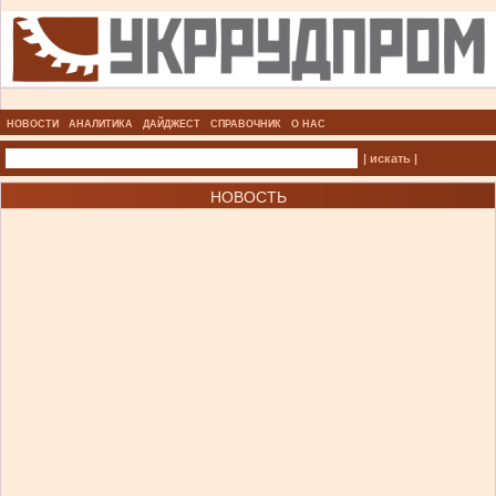
НОВОСТИ
АНАЛИТИКА
ДАЙДЖЕСТ
СПРАВОЧНИК
О НАС
| искать |
НОВОСТЬ