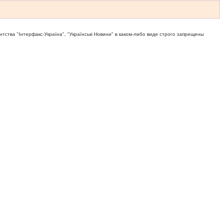
тва "Iнтерфакс-Україна", "Українськi Новини" в каком-либо виде строго запрещены