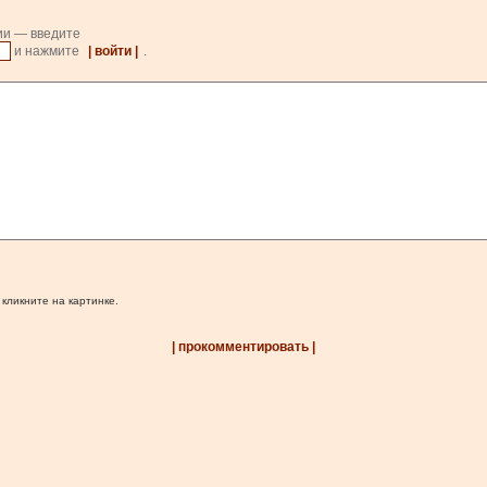
ии — введите
и нажмите
| войти |
.
 кликните на картинке.
| прокомментировать |