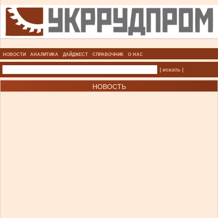
НОВОСТИ
АНАЛИТИКА
ДАЙДЖЕСТ
СПРАВОЧНИК
О НАС
| искать |
НОВОСТЬ