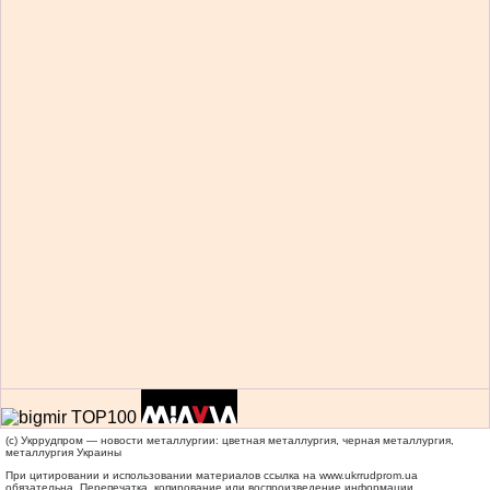
(c) Укррудпром — новости металлургии: цветная металлургия, черная металлургия,
металлургия Украины
При цитировании и использовании материалов ссылка на
www.ukrrudprom.ua
обязательна. Перепечатка, копирование или воспроизведение информации,