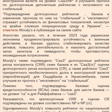
иностранной валюте на уровне “Caa3/NP” и улучшило прогноз
по долгосрочным депозитным рейтингам с негативного на
стабильный.
“Подтверждение долгосрочных рейтингов … банков и
изменение прогноза по ним на “стабильный” с “негативного”
отражает устойчивость их финансовых показателей, несмотря
на крайне сложную операционную среду в Украине”, —
отметило
Moody’s в публикации на своем сайте.
Агентство указало, что в течение 2023 года украинская
экономика продемонстрировала устойчивость к военным
действиям, а банкам удалось стабилизировать качество
активов, повысить рентабельность и накопить достаточный
запас капитала и ликвидности, чтобы противостоять
неожиданным потрясениям.
Moody’s также подтвердило “Caa3” долгосрочные рейтинги
риска контрагента (CRR) семи банков и их “Caa3(cr)” оценки
долгосрочного риска контрагента (CR), а также рейтинги “Caa3”
приоритетного необеспеченного долга в иностранной валюте
(еврооблигаций) для Ощадбанка и Укрэксимбанка, также
улучшив их прогноз с “негативного” на “стабильный”.
Помимо того, подтверждены базовая оценка
кредитоспособности (BCAs) семи банков: для шести банков —
на уровне “са” и для Райффайзена — “сaa3”.
Указывается, что краткосрочные CRR и оценки CR
подтверждены на уровне соответственно NP и NP (cr).
Одновременно Moody's повысило рейтинги по национальной