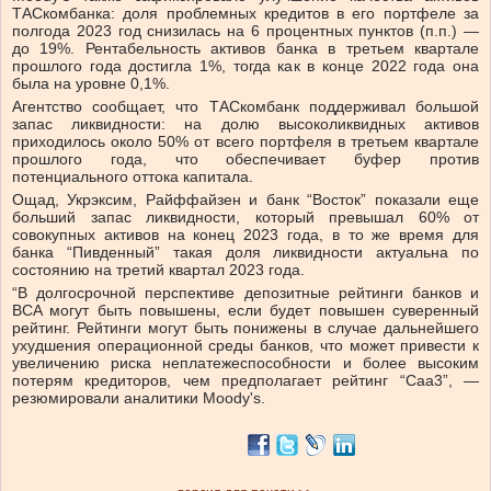
ТАСкомбанка: доля проблемных кредитов в его портфеле за
полгода 2023 год снизилась на 6 процентных пунктов (п.п.) —
до 19%. Рентабельность активов банка в третьем квартале
прошлого года достигла 1%, тогда как в конце 2022 года она
была на уровне 0,1%.
Агентство сообщает, что ТАСкомбанк поддерживал большой
запас ликвидности: на долю высоколиквидных активов
приходилось около 50% от всего портфеля в третьем квартале
прошлого года, что обеспечивает буфер против
потенциального оттока капитала.
Ощад, Укрэксим, Райффайзен и банк “Восток” показали еще
больший запас ликвидности, который превышал 60% от
совокупных активов на конец 2023 года, в то же время для
банка “Пивденный” такая доля ликвидности актуальна по
состоянию на третий квартал 2023 года.
“В долгосрочной перспективе депозитные рейтинги банков и
BCA могут быть повышены, если будет повышен суверенный
рейтинг. Рейтинги могут быть понижены в случае дальнейшего
ухудшения операционной среды банков, что может привести к
увеличению риска неплатежеспособности и более высоким
потерям кредиторов, чем предполагает рейтинг “Caa3”, —
резюмировали аналитики Moody's.