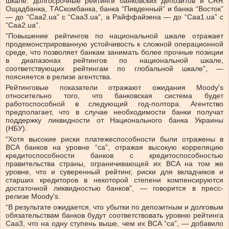
шкале: долгосрочные рейтинги банковских депозитов и CRR
Ощадбанка, ТАСкомбанка, банка “Пивденный” и банка “Восток”
— до “Caa2.ua” с “Caa3.ua”, а Райффайзена — до “Caa1.ua” с
“Caa2.ua”.
“Повышение рейтингов по национальной шкале отражает
продемонстрированную устойчивость к сложной операционной
среде, что позволяет банкам занимать более прочные позиции
в диапазонах рейтингов по национальной шкале,
соответствующих рейтингам по глобальной шкале”, —
поясняется в релизе агентства.
Рейтинговые показатели отражают ожидания Moody's
относительно того, что банковская система будет
работоспособной в следующий год-полтора. Агентство
предполагает, что в случае необходимости банки получат
поддержку ликвидности от Национального банка Украины
(НБУ).
“Хотя высокие риски платежеспособности были отражены в
BCA банков на уровне “са”, отражая высокую корреляцию
кредитоспособности банков с кредитоспособностью
правительства страны, ограничивающей их BCA на том же
уровне, что и суверенный рейтинг, риски для вкладчиков и
старших кредиторов в некоторой степени компенсируются
достаточной ликвидностью банков”, — говорится в пресс-
релизе Moody's.
“В результате ожидается, что убытки по депозитным и долговым
обязательствам банков будут соответствовать уровню рейтинга
Caa3, что на одну ступень выше, чем их BCA “ca”, — добавило