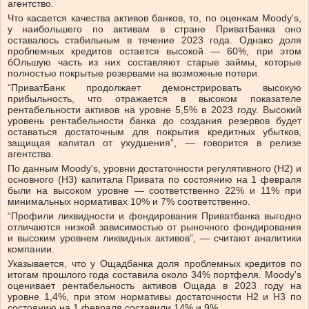
агентство.
Что касается качества активов банков, то, по оценкам Moody's,
у наибольшего по активам в стране ПриватБанка оно
оставалось стабильным в течение 2023 года. Однако доля
проблемных кредитов остается высокой — 60%, при этом
бОльшую часть из них составляют старые займы, которые
полностью покрытые резервами на возможные потери.
“ПриватБанк продолжает демонстрировать высокую
прибыльность, что отражается в высоком показателе
рентабельности активов на уровне 5,5% в 2023 году. Высокий
уровень рентабельности банка до создания резервов будет
оставаться достаточным для покрытия кредитных убытков,
защищая капитал от ухудшения”, — говорится в релизе
агентства.
По данным Moody's, уровни достаточности регулятивного (Н2) и
основного (Н3) капитала Привата по состоянию на 1 февраля
были на высоком уровне — соответственно 22% и 11% при
минимальных нормативах 10% и 7% соответственно.
“Профили ликвидности и фондирования Приватбанка выгодно
отличаются низкой зависимостью от рыночного фондирования
и высоким уровнем ликвидных активов”, — считают аналитики
компании.
Указывается, что у Ощадбанка доля проблемных кредитов по
итогам прошлого года составила около 34% портфеля. Moody's
оценивает рентабельность активов Ощада в 2023 году на
уровне 1,4%, при этом нормативы достаточности Н2 и Н3 по
состоянию на 1 февраля составили 14% и 9%.