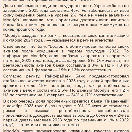
Доля проблемных кредитов государственного Укрэксимбанка по
завершению 2023 года составила 45%. Рентабельность активов
финучреждения была на уровне 2%, тем не менее аналитики
Moody's напомнили, что нормативы достаточности капитала
банка были ниже установленных регулятором минимумов на
конец прошлого года.
“Moody's ожидает, что банк … восстановит свою капитализацию
к октябрю 2024 года”, — указывается в релизе агентства.
Отмечается, что банк “Восток” стабилизировал качество своих
активов после ухудшения в первом полугодии 2022. По
информации Moody's, доля проблемных кредитов в портфеле
на конец 2023 года находилась на уровне 9%. Отмечается, что
рентабельность активов банка составила 1,3%, а Н2 и Н3 по
состоянию на 1 февраля — 19% и 13% соответственно.
Согласно релизу, Райффайзен Банк продемонстрировал
стабильное качество активов в 2023 году с долей проблемных
кредитов около 15% портфеля, тогда как рентабельность
активов в целом составила 2,5%. По данным Moody's, его Н2 и
Н3 по состоянию на 1 февраля — 24% и 17% соответственно
В свою очередь доля проблемных кредитов банка “Пивденный”
в декабре 2023 года была на уровне 9%. “Снижение стоимости
рисков и высокая рентабельность способствовали
прибыльности: доходность активов выросла до более чем 2% за
первые девять месяцев 2023 года по сравнению с 1% в 2022
году”, — ответили аналитики агентства.
Moody's также зафиксировало улучшение качества активов