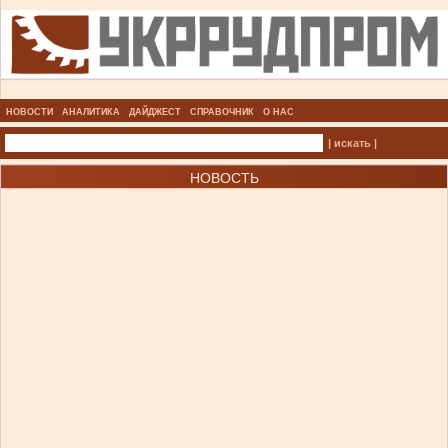
НОВОСТИ
АНАЛИТИКА
ДАЙДЖЕСТ
СПРАВОЧНИК
О НАС
| искать |
НОВОСТЬ