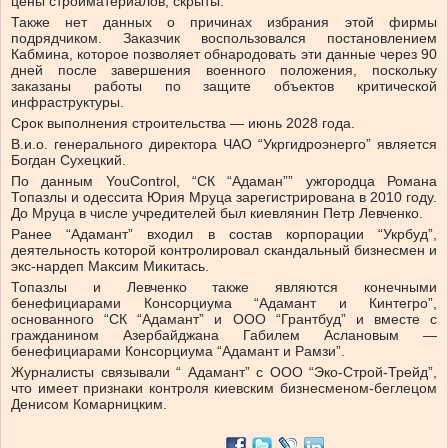
цены стройматериалов, скрыты.
Также нет данных о причинах избрания этой фирмы
подрядчиком. Заказчик воспользовался постановлением
Кабмина, которое позволяет обнародовать эти данные через 90
дней после завершения военного положения, поскольку
заказаны работы по защите объектов критической
инфраструктуры.
Срок выполнения строительства — июнь 2028 года.
В.и.о. генерального директора ЧАО “Укргидроэнерго” является
Богдан Сухецкий.
По данным YouControl, “СК “Адаман”” ужгородца Романа
Топазлы и одессита Юрия Мруца зарегистрирована в 2010 году.
До Мруца в числе учредителей был киевлянин Петр Левченко.
Ранее “Адамант” входил в состав корпорации “Укрбуд”,
деятельность которой контролировал скандальный бизнесмен и
экс-нардеп Максим Микитась.
Топазлы и Левченко также являются конечными
бенефициарами Консорциума “Адамант и Кинтегро”,
основанного “СК “Адамант” и ООО “Грантбуд” и вместе с
гражданином Азербайджана Габилем Аслановым —
бенефициарами Консорциума “Адамант и Рамзи”.
Журналисты
связывали “
Адамант” с ООО “Эко-Строй-Трейд”,
что имеет признаки контроля киевским бизнесменом-беглецом
Денисом Комарницким.