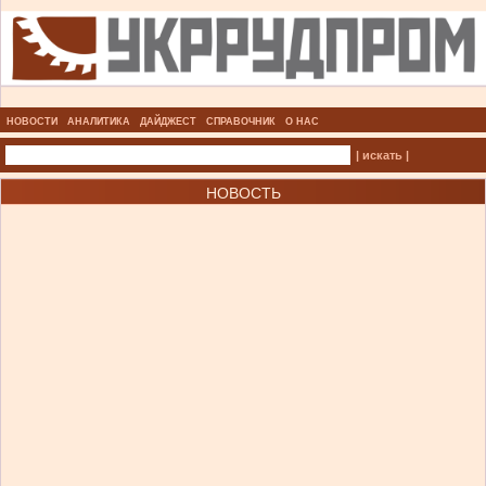
НОВОСТИ
АНАЛИТИКА
ДАЙДЖЕСТ
СПРАВОЧНИК
О НАС
| искать |
НОВОСТЬ