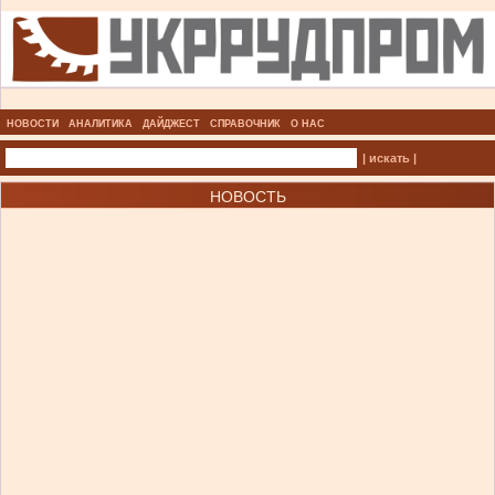
НОВОСТИ
АНАЛИТИКА
ДАЙДЖЕСТ
СПРАВОЧНИК
О НАС
| искать |
НОВОСТЬ