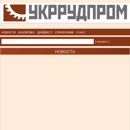
НОВОСТИ
АНАЛИТИКА
ДАЙДЖЕСТ
СПРАВОЧНИК
О НАС
| искать |
НОВОСТЬ