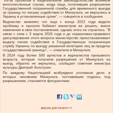
“Из-за пробелов в национальном законодательстве возникли
многочисленные случаи, когда лица, получившие разрешение
Государственной пограничной службы для временного выезда
за границу по письму содействия от Минкульта, не вернулись в
Украину в установленные сроки”, — говорится в сообщении.
Ведомство заявляет, что еще с конца 2022 года видело
проблему и просило Кабинет министров ее решить, внеся
изменения в свое постановление, однако этого не случилось. “В
связи с этим с 3 марта 2025 года и до нормативно-правового
урегулирования этого вопроса министерство приостанавливает
выдачу писем содействия в Государственную пограничную
службу Украины по выезду указанной категории лиц за пределы
государственной границы”, — отметили в Минкульте.
В 2024 году более 500 артистов и журналистов призывного
возраста, которые получили разрешение от Минкульта на
выезд, обратно не вернулись, сообщает советник министра
культуры Дмитрий Золотухин.
По каждому Нацполицией возбуждено уголовное дело, в
которых чиновники Минкульта, поставившие подпись под
разрешением, становятся фигурантами.
версия для печати >>