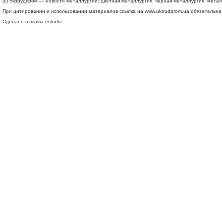
(c) Укррудпром — новости металлургии: цветная металлургия, черная металлургия, мета
При цитировании и использовании материалов ссылка на
www.ukrrudprom.ua
обязательна.
Сделано в miavia estudia.