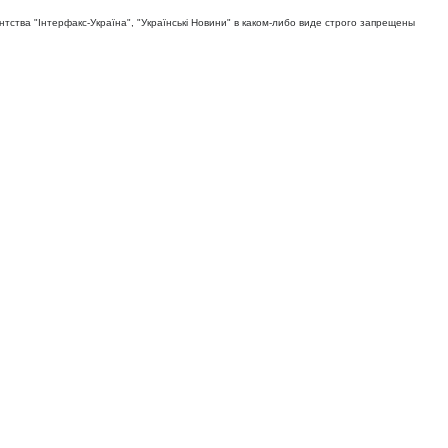
тва "Iнтерфакс-Україна", "Українськi Новини" в каком-либо виде строго запрещены