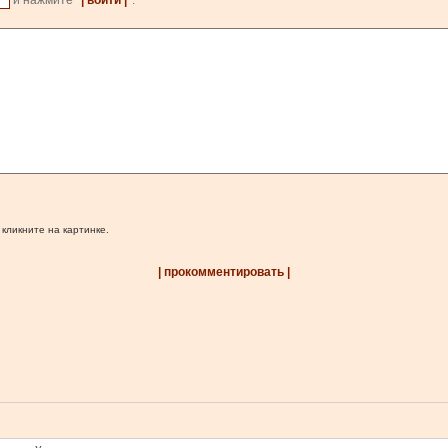
и нажмите
| войти |
.
 кликните на картинке.
| прокомментировать |