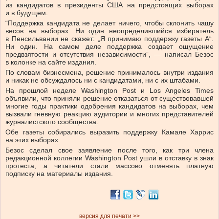
из кандидатов в президенты США на предстоящих выборах
и в будущем.
“Поддержка кандидата не делает ничего, чтобы склонить чашу
весов на выборах. Ни один неопределившийся избиратель
в Пенсильвании не скажет: „Я принимаю поддержку газеты А“.
Ни один. На самом деле поддержка создает ощущение
предвзятости и отсутствия независимости”, — написал Безос
в колонке на сайте издания.
По словам бизнесмена, решение принималось внутри издания
и никак не обсуждалось ни с кандидатами, ни с их штабами.
На прошлой неделе Washington Post и Los Angeles Times
объявили, что приняли решение отказаться от существовавшей
многие годы практики одобрения кандидатов на выборах, чем
вызвали гневную реакцию аудитории и многих представителей
журналистского сообщества.
Обе газеты собирались выразить поддержку Камале Харрис
на этих выборах.
Безос сделал свое заявление после того, как три члена
редакционной коллегии Washington Post ушли в отставку в знак
протеста, а читатели стали массово отменять платную
подписку на материалы издания.
версия для печати >>