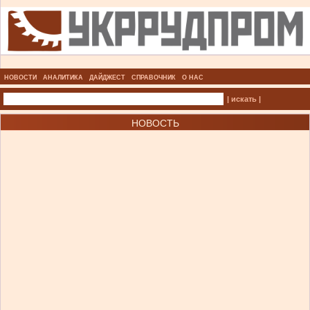
НОВОСТИ
АНАЛИТИКА
ДАЙДЖЕСТ
СПРАВОЧНИК
О НАС
| искать |
НОВОСТЬ