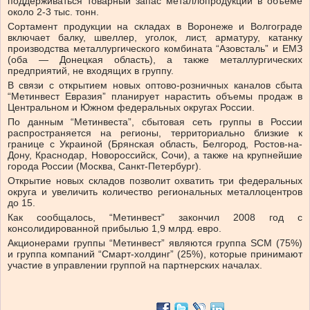
поддерживаться товарный запас металлопродукции в объеме
около 2-3 тыс. тонн.
Сортамент продукции на складах в Воронеже и Волгограде
включает балку, швеллер, уголок, лист, арматуру, катанку
производства металлургического комбината “Азовсталь” и ЕМЗ
(оба — Донецкая область), а также металлургических
предприятий, не входящих в группу.
В связи с открытием новых оптово-розничных каналов сбыта
“Метинвест Евразия” планирует нарастить объемы продаж в
Центральном и Южном федеральных округах России.
По данным “Метинвеста”, сбытовая сеть группы в России
распространяется на регионы, территориально близкие к
границе с Украиной (Брянская область, Белгород, Ростов-на-
Дону, Краснодар, Новороссийск, Сочи), а также на крупнейшие
города России (Москва, Санкт-Петербург).
Открытие новых складов позволит охватить три федеральных
округа и увеличить количество региональных металлоцентров
до 15.
Как сообщалось, “Метинвест” закончил 2008 год с
консолидированной прибылью 1,9 млрд. евро.
Акционерами группы “Метинвест” являются группа SCM (75%)
и группа компаний “Смарт-холдинг” (25%), которые принимают
участие в управлении группой на партнерских началах.