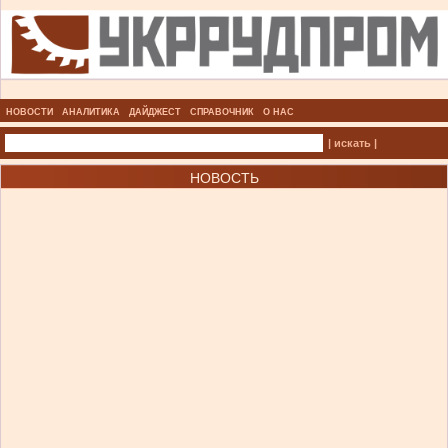
НОВОСТИ
АНАЛИТИКА
ДАЙДЖЕСТ
СПРАВОЧНИК
О НАС
| искать |
НОВОСТЬ