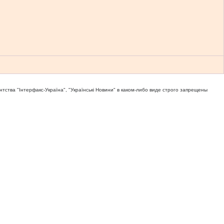
тва "Iнтерфакс-Україна", "Українськi Новини" в каком-либо виде строго запрещены