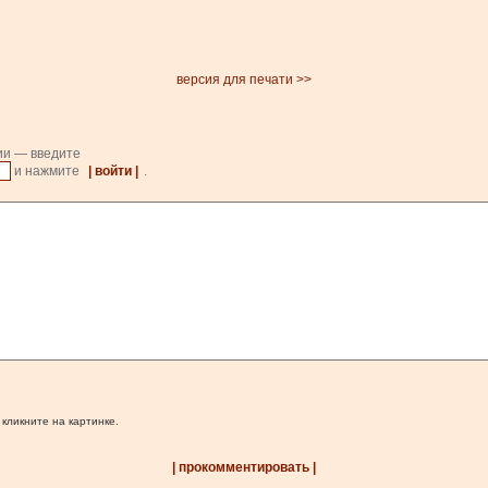
версия для печати >>
ии — введите
и нажмите
| войти |
.
 кликните на картинке.
| прокомментировать |