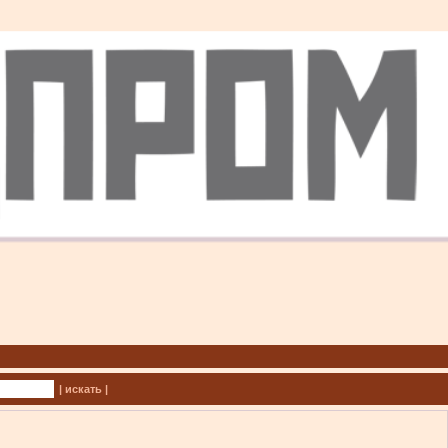
| искать |