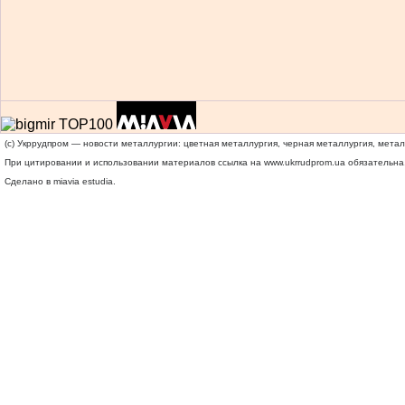
(c) Укррудпром — новости металлургии: цветная металлургия, черная металлургия, мета
При цитировании и использовании материалов ссылка на
www.ukrrudprom.ua
обязательна.
Сделано в miavia estudia.