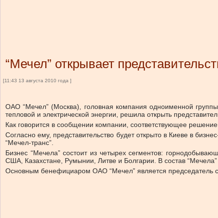
“Мечел” открывает представительст
[11:43 13 августа 2010 года ]
ОАО “Мечел” (Москва), головная компания одноименной группы,
тепловой и электрической энергии, решила открыть представител
Как говорится в сообщении компании, соответствующее решение 
Согласно ему, представительство будет открыто в Киеве в бизн
“Мечел-транс”.
Бизнес “Мечела” состоит из четырех сегментов: горнодобывающ
США, Казахстане, Румынии, Литве и Болгарии. В состав “Мечела”
Основным бенефициаром ОАО “Мечел” является председатель сове