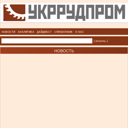
НОВОСТИ
АНАЛИТИКА
ДАЙДЖЕСТ
СПРАВОЧНИК
О НАС
| искать |
НОВОСТЬ