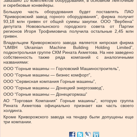
Заказано 10 комплектов оборудования, в основном ленточные
и скребковые конвейеры.
Большую часть оборудования будет поставлять ПАО
“Криворожский завод горного оборудования”, фирма получит
93,18 млн гривен от общей суммы закупки. ООО “Вербена”
депутата Нововолынского городского совета от Партии
регионов Игоря Трофимовича получила остальные 2,45 млн
гривен.
Владельцем Криворожского завода является кипрская фирма
“UMBH Ukrainian Machine Building Holding Limited”,
подконтрольная группе СКМ Рината Ахметова. На нее заведено
собственность также ряда компаний с аналогичными
названиями:
ООО “Горные машины — Горловский Машиностроитель”,
ООО “Горные машины — бизнес комфорт”,
ООО “Сервисная компания Горные машины”,
ООО “Горные машины — Донецкий энергозавод”,
ООО “Горные машины — Донецкгормаш”
АО “Торговая Компания” Горные машины”, которую группа
Рината Ахметова официально признает как часть своего
холдинга.
Кроме Криворожского завода на тендер были допущены еще
три компании.