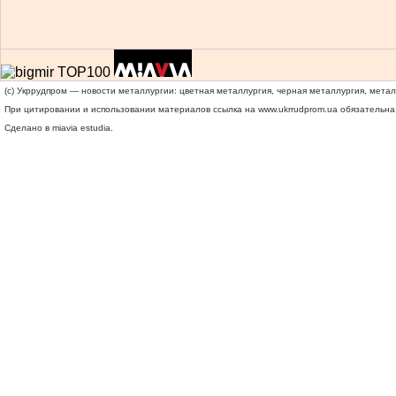
(c) Укррудпром — новости металлургии: цветная металлургия, черная металлургия, мета
При цитировании и использовании материалов ссылка на
www.ukrrudprom.ua
обязательна.
Сделано в miavia estudia.