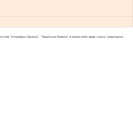
тва "Iнтерфакс-Україна", "Українськi Новини" в каком-либо виде строго запрещены