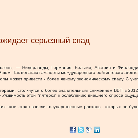
ожидает серьезный спад
озоны, — Нидерланды, Германия, Бельгия, Австрия и Финлянди
шем. Так полагают эксперты международного рейтингового агентст
опы может привести к более явному экономическому спаду. С уче
ртерами, столкнутся с более значительным снижением ВВП в 20
Уязвимость этой “пятерки” к ослаблению внешнего спроса ощуща
их пяти стран внесли государственные расходы, которых не буде