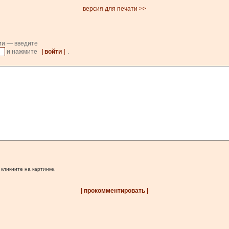
версия для печати >>
ии — введите
и нажмите
| войти |
.
 кликните на картинке.
| прокомментировать |