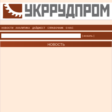
НОВОСТИ
АНАЛИТИКА
ДАЙДЖЕСТ
СПРАВОЧНИК
О НАС
| искать |
НОВОСТЬ