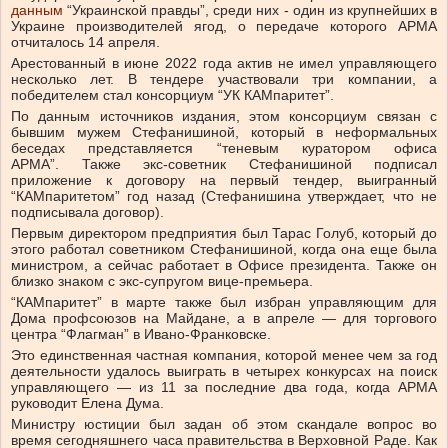
данным
“Украинской правды”, среди них - один из крупнейших в
Украине производителей ягод, о передаче которого АРМА
отчиталось 14 апреля.
Арестованный в июне 2022 года актив не имел управляющего
несколько лет. В тендере участвовали три компании, а
победителем стал консорциум “УК КАМпаритет”.
По данным источников издания, этом консорциум связан с
бывшим мужем Стефанишиной, который в неформальных
беседах представляется “теневым куратором офиса
АРМА”. Также экс-советник Стефанишиной подписал
приложение к договору на первый тендер, выигранный
“КАМпаритетом” год назад (Стефанишина утверждает, что не
подписывала договор).
Первым директором предприятия был Тарас Голуб, который до
этого работал советником Стефанишиной, когда она еще была
министром, а сейчас работает в Офисе президента. Также он
близко знаком с экс-супругом вице-премьера.
“КАМпаритет” в марте также был избран управляющим для
Дома профсоюзов на Майдане, а в апреле — для торгового
центра “Флагман” в Ивано-Франковске.
Это единственная частная компания, которой менее чем за год
деятельности удалось выиграть в четырех конкурсах на поиск
управляющего — из 11 за последние два года, когда АРМА
руководит Елена Дума.
Министру юстиции был задан об этом скандале вопрос во
время сегодняшнего часа правительства в Верховной Раде. Как