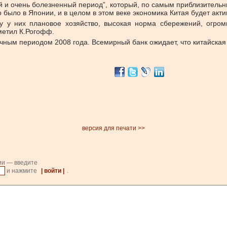
и очень болезненный период”, который, по самым приблизительным
о было в Японии, и в целом в этом веке экономика Китая будет акти
ьку у них плановое хозяйство, высокая норма сбережений, огр
метил К.Рогофф.
чным периодом 2008 года. Всемирный банк ожидает, что китайская 
версия для печати >>
ии — введите
и нажмите
| войти |
.