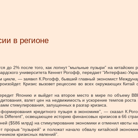
сии в регионе
я до 2% после того, как лопнут “мыльные пузыри” на китайских ры
ардского университета Кеннет Рогофф, передает “Интерфакс-Укра
ом цикле, — заявил К.Рогофф, бывший главный экономист Междуна
произойдет. Кризис вызовет рецессию во всех окружающих Китай
 опередит Японию и выйдет на второе место в мире по объему ВВ
дитования, взлет цен на недвижимость и ускорение темпов роста
грамм стимулирования, запущенных в разгар кризиса.
формирования кредитного пузыря в экономике”, — сказал К.Рог
is Different”, освещающее историю финансовых кризисов в 66 стра
аней ($586 млрд) на стимулирование экономики и отменил квоты на
 прорыв “пузырей” и положат начало обвалу китайской экономик
чником кризисных явлений”.