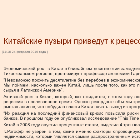
Китайские пузыри приведут к рецес
[11:16 24 февраля 2010 года ]
Экономический рост в Китае в ближайшем десятилетии замедлитс
Тихоокеанском регионе, прогнозирует профессор экономики Гарв
“Невозможно прожить десятилетие без перебоев в экономическ
Мы поймем, насколько важен Китай, лишь после того, как это 
сырья в Латинской Америке”.
Активный рост в Китае, который, как ожидается, в этом году
рецессии в послевоенное время. Однако рекордные объемы кре
рынках активов, что побудило власти Китая начать выход из про
“Их реакция на последний финансовый кризис повысила риски 
банков. В прошлом году он опубликовал исследование “This Time 
Китай в 2008 году опустил процентные ставки, выделил 4 трлн ю
К.Рогофф не уверен в том, какие именно факторы спровоцируют
недвижимости, который “является самым распространенным исто