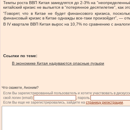
Темпы роста ВВП Китая замедлятся до 2-3% на “неопределенный 
китайский кризис не выльется в “потерянное десятилетие”, как эт
“Говорят, что в Китае не будет финансового кризиса, поскол
финансовый кризис в Китае однажды все-таки произойдет”, — от
В IV квартале ВВП Китая вырос на 10,7% по сравнению с аналоги
Ссылки по теме:
В экономике Китая надуваются опасные пузыри
Что скажете, Аноним?
Если Вы зарегистрированный пользователь и хотите участвовать в дискусс
свой логин (email)
, пароль
Если Вы еще не зарегистрировались, зайдите на
страницу регистрации
.