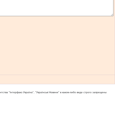
тва "Iнтерфакс-Україна", "Українськi Новини" в каком-либо виде строго запрещены