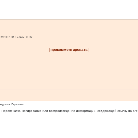
 кликните на картинке.
| прокомментировать |
ллургия Украины
 Перепечатка, копирование или воспроизведение информации, содержащей ссылку на агентс