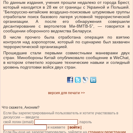
По данным издания, учения прошли недалеко от города Брест,
который находится в 28 км от границы с Украиной и Польшей.
“Белорусско-китайские воздушно-поисковые штурмовые группы
отработали поиск базового лагеря условной террористической
организации. А после его обнаружения совершили
десантирование с вертолетов Ми-8МТВ-5”, — говорится в
сообщении оборонного ведомства Беларуси.
В числе прочего была отработана операция по взятию
контроля над аэропортом, который по сценарию был захвачен
террористической организацией.
Прошедшие стали первыми совместными маневрами двух
стран. Минобороны Китай опубликовало сообщение в WeChat,
в котором отметило хорошие технические навыки и солидный
уровень подготовки войск двух стран.
версия для печати >>
Что скажете, Аноним?
Если Вы зарегистрированный пользователь и хотите участвовать в
дискуссии — введите
свой логин (email)
, пароль
и нажмите
| войти |
.
Если Вы еще не зарегистрировались, зайдите на
страницу регистрации
.