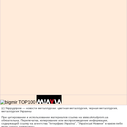
(c) Укррудпром — новости металлургии: цветная металлургия, черная металлургия,
металлургия Украины
При цитировании и использовании материалов ссылка на
www.ukrrudprom.ua
обязательна. Перепечатка, копирование или воспроизведение информации,
содержащей ссылку на агентства "Iнтерфакс-Україна", "Українськi Новини" в каком-либо
виде строго запрещены