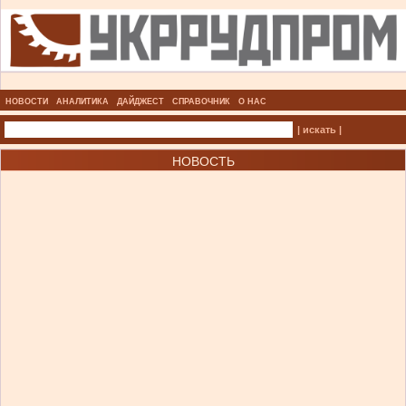
НОВОСТИ
АНАЛИТИКА
ДАЙДЖЕСТ
СПРАВОЧНИК
О НАС
| искать |
НОВОСТЬ