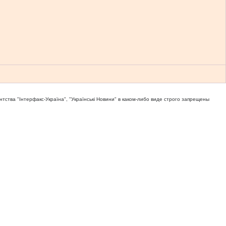
тва "Iнтерфакс-Україна", "Українськi Новини" в каком-либо виде строго запрещены