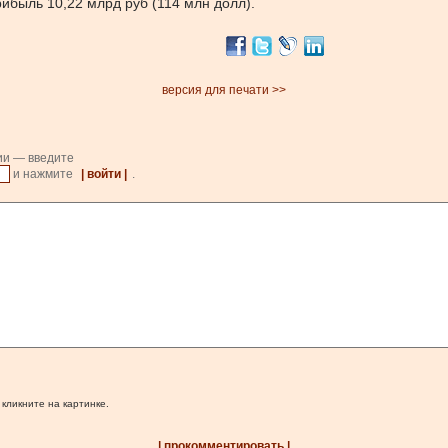
рибыль 10,22 млрд руб (114 млн долл).
версия для печати >>
ии — введите
и нажмите
| войти |
.
 кликните на картинке.
| прокомментировать |