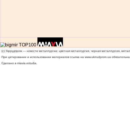
(c) Укррудпром — новости металлургии: цветная металлургия, черная металлургия, мета
При цитировании и использовании материалов ссылка на
www.ukrrudprom.ua
обязательна.
Сделано в miavia estudia.