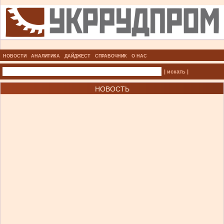
НОВОСТИ
АНАЛИТИКА
ДАЙДЖЕСТ
СПРАВОЧНИК
О НАС
| искать |
НОВОСТЬ