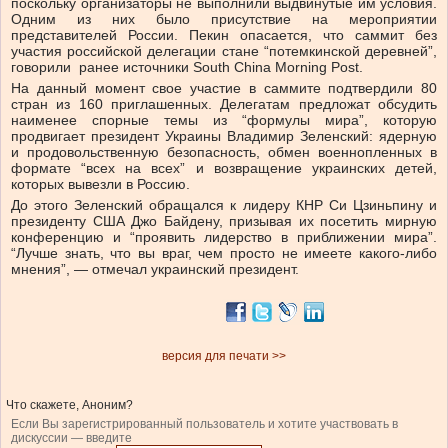
поскольку организаторы не выполнили выдвинутые им условия.
Одним из них было присутствие на мероприятии
представителей России. Пекин опасается, что саммит без
участия российской делегации стане “потемкинской деревней”,
говорили ранее источники South China Morning Post.
На данный момент свое участие в саммите подтвердили 80
стран из 160 приглашенных. Делегатам предложат обсудить
наименее спорные темы из “формулы мира”, которую
продвигает президент Украины Владимир Зеленский: ядерную
и продовольственную безопасность, обмен военнопленных в
формате “всех на всех” и возвращение украинских детей,
которых вывезли в Россию.
До этого Зеленский обращался к лидеру КНР Си Цзиньпину и
президенту США Джо Байдену, призывая их посетить мирную
конференцию и “проявить лидерство в приближении мира”.
“Лучше знать, что вы враг, чем просто не имеете какого-либо
мнения”, — отмечал украинский президент.
версия для печати >>
Что скажете, Аноним?
Если Вы зарегистрированный пользователь и хотите участвовать в
дискуссии — введите