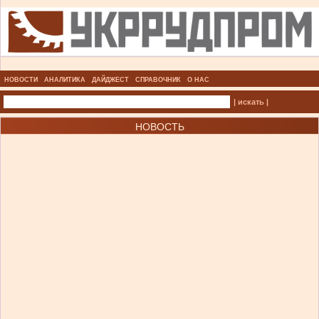
НОВОСТИ
АНАЛИТИКА
ДАЙДЖЕСТ
СПРАВОЧНИК
О НАС
| искать |
НОВОСТЬ