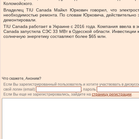
Коломойского.
Владелец TIU Canada Майкл Юркович говорил, что электрост
необходимостью ремонта. По словам Юрковича, действительно это
демонтировали.
TIU Canada работает в Украине с 2016 года. Компания ввела в 
Canada запустила СЭС 33 МВт в Одесской области. Инвестиции к
солнечную энергетику составляют более $65 млн.
Что скажете, Аноним?
Если Вы зарегистрированный пользователь и хотите участвовать в дискусс
свой логин (email)
, пароль
Если Вы еще не зарегистрировались, зайдите на
страницу регистрации
.