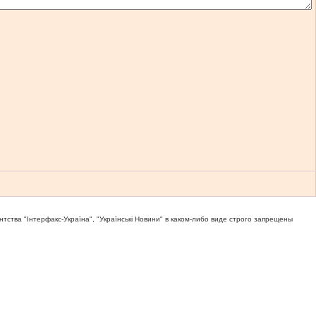
тва "Iнтерфакс-Україна", "Українськi Новини" в каком-либо виде строго запрещены