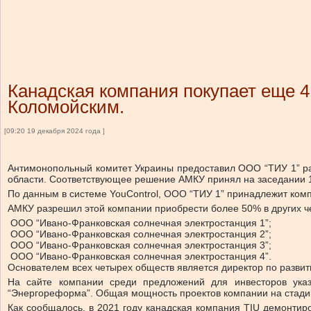
Канадская компания покупает еще 4
Коломойским.
[09:20 19 декабря 2024 года ]
Антимонопольный комитет Украины предоставил ООО “ТИУ 1” ра
области. Соответствующее решение АМКУ принял на заседании 1
По данным в системе YouControl, ООО “ТИУ 1” принадлежит ком
АМКУ разрешил этой компании приобрести более 50% в других ч
ООО “Ивано-Франковская солнечная электростанция 1”;
ООО “Ивано-Франковская солнечная электростанция 2”;
ООО “Ивано-Франковская солнечная электростанция 3”;
ООО “Ивано-Франковская солнечная электростанция 4”.
Основателем всех четырех обществ является директор по развит
На сайте компании среди предложений для инвесторов указ
“Энергореформа”. Общая мощность проектов компании на стадии
Как сообщалось, в 2021 году канадская компания TIU демонти