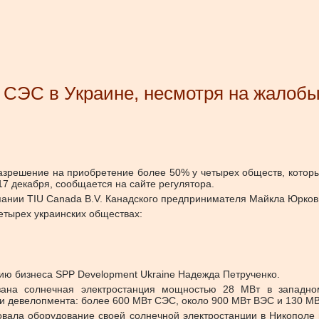
 СЭС в Украине, несмотря на жалобы
зрешение на приобретение более 50% у четырех обществ, котор
7 декабря, сообщается на сайте регулятора.
пании TIU Canada B.V. Канадского предпринимателя Майкла Юрков
етырех украинских обществах:
ию бизнеса SPP Development Ukraine Надежда Петрученко.
ана солнечная электростанция мощностью 28 МВт в западном 
 девелопмента: более 600 МВт СЭС, около 900 МВт ВЭС и 130 МВт
ровала оборудование своей солнечной электростанции в Никополе