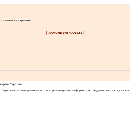
 кликните на картинке.
| прокомментировать |
ллургия Украины
 Перепечатка, копирование или воспроизведение информации, содержащей ссылку на агентс