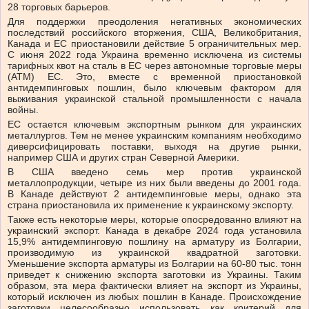
28 торговых барьеров.
Для поддержки преодоления негативных экономических
последствий российского вторжения, США, Великобритания,
Канада и ЕС приостановили действие 5 ограничительных мер.
С июня 2022 года Украина временно исключена из системы
тарифных квот на сталь в ЕС через автономные торговые меры
(ATM) ЕС. Это, вместе с временной приостановкой
антидемпинговых пошлин, было ключевым фактором для
выживания украинской стальной промышленности с начала
войны.
ЕС остается ключевым экспортным рынком для украинских
металлургов. Тем не менее украинским компаниям необходимо
диверсифицировать поставки, выходя на другие рынки,
например США и других стран Северной Америки.
В США введено семь мер против украинской
металлопродукции, четыре из них были введены до 2001 года.
В Канаде действуют 2 антидемпинговые меры, однако эта
страна приостановила их применение к украинскому экспорту.
Также есть некоторые меры, которые опосредованно влияют на
украинский экспорт. Канада в декабре 2024 года установила
15,9% антидемпинговую пошлину на арматуру из Болгарии,
производимую из украинской квадратной заготовки.
Уменьшение экспорта арматуры из Болгарии на 60-80 тыс. тонн
приведет к снижению экспорта заготовки из Украины. Таким
образом, эта мера фактически влияет на экспорт из Украины,
который исключен из любых пошлин в Канаде. Происхождение
заготовки целесообразно использовать как критерий для