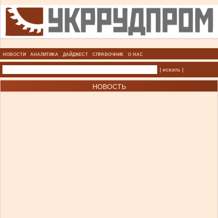
НОВОСТИ
АНАЛИТИКА
ДАЙДЖЕСТ
СПРАВОЧНИК
О НАС
| искать |
НОВОСТЬ