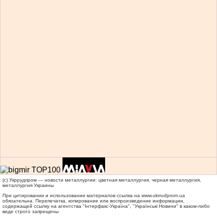
(c) Укррудпром — новости металлургии: цветная металлургия, черная металлургия,
металлургия Украины
При цитировании и использовании материалов ссылка на
www.ukrrudprom.ua
обязательна. Перепечатка, копирование или воспроизведение информации,
содержащей ссылку на агентства "Iнтерфакс-Україна", "Українськi Новини" в каком-либо
виде строго запрещены