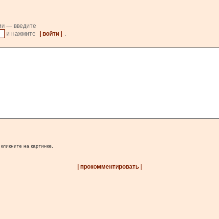
ии — введите
и нажмите
| войти |
.
 кликните на картинке.
| прокомментировать |