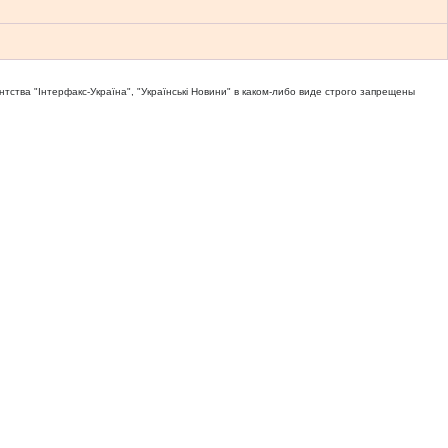
тва "Iнтерфакс-Україна", "Українськi Новини" в каком-либо виде строго запрещены