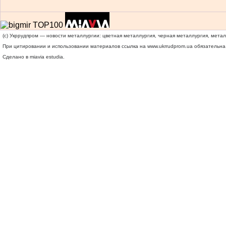
(c) Укррудпром — новости металлургии: цветная металлургия, черная металлургия, мета
При цитировании и использовании материалов ссылка на
www.ukrrudprom.ua
обязательна.
Сделано в miavia estudia.