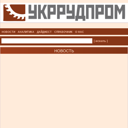
НОВОСТИ
АНАЛИТИКА
ДАЙДЖЕСТ
СПРАВОЧНИК
О НАС
| искать |
НОВОСТЬ