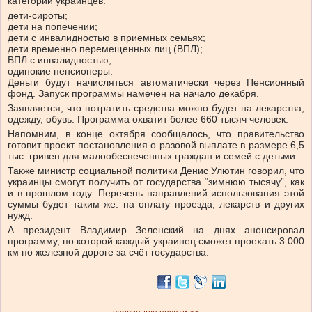
категории украинцев:
дети-сироты;
дети на попечении;
дети с инвалидностью в приемных семьях;
дети временно перемещенных лиц (ВПЛ);
ВПЛ с инвалидностью;
одинокие пенсионеры.
Деньги будут начисляться автоматически через Пенсионный
фонд. Запуск программы намечен на начало декабря.
Заявляется, что потратить средства можно будет на лекарства,
одежду, обувь. Программа охватит более 660 тысяч человек.
Напомним, в конце октября сообщалось, что правительство
готовит проект постановления о разовой выплате в размере 6,5
тыс. гривен для малообеспеченных граждан и семей с детьми.
Также министр социальной политики Денис Улютин говорил, что
украинцы смогут получить от государства “зимнюю тысячу”, как
и в прошлом году. Перечень направлений использования этой
суммы будет таким же: на оплату проезда, лекарств и других
нужд.
А президент Владимир Зеленский на днях анонсировал
программу, по которой каждый украинец сможет проехать 3 000
км по железной дороге за счёт государства.