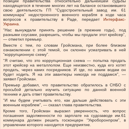
позиции правительства относительно дальнейшей судьбы
находящегося в течение многих лет на балансе остановившего
свою деятельность ГП “Судостроительный завод им. 61
коммунара” недостроенного военного корабля в ходе часа
вопросов к правительству в Раде, передает
Интерфакс-
Украина
.
“Нас вынуждали принять решение (в прежние годы), под
разными соусами, разрешить, чтобы мы продали этот крейсер”,
— отметил премьер.
Вместе с тем, по словам Гройсмана, при более близком
ознакомлении с этой темой, он склонен усматривать в ней
“коррупционную схему”.
“Я считаю, что это коррупционная схема — попытка продать
этот крейсер на металлолом. Еще неизвестно, куда его хотят
продать, через каких посредников. И где, по каким водам он
будет ходить. Я на эти авантюры никогда не поддамся”, —
заявил Гройсман.
Премьер добавил, что правительство обратилось в СНБО c
просьбой детально изучить ситуацию по данной военной
технике и дать ответ правительству.
“И мы будем учитывать его, как дальше действовать с эти
военным кораблем”, — сказал глава правительства.
Кроме того, Гройсман выразил уверенность, что вопрос
погашения задолженности по зарплате на судозаводе им.61
коммунара должен решить госконцерн “Укроборонпром”, в
управлении которого находится предприятие.