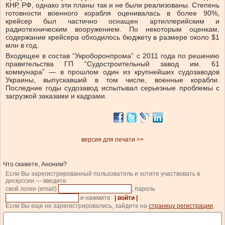
КНР, РФ, однако эти планы так и не были реализованы. Степень
готовности военного корабля оценивалась в более 90%,
крейсер был частично оснащен артиллерийским и
радиотехническим вооружением. По некоторым оценкам,
содержание крейсера обходилось бюджету в размере около $1
млн в год.
Входящее в состав “Укроборонпрома” с 2011 года по решению
правительства ГП “Судостроительный завод им. 61
коммунара” — в прошлом один из крупнейших судозаводов
Украины, выпускавший в том числе, военные корабли.
Последние годы судозавод испытывал серьезные проблемы с
загрузкой заказами и кадрами.
версия для печати >>
Что скажете, Аноним?
Если Вы зарегистрированный пользователь и хотите участвовать в
дискуссии — введите
свой логин (email)
, пароль
и нажмите
| войти |
.
Если Вы еще не зарегистрировались, зайдите на
страницу регистрации
.