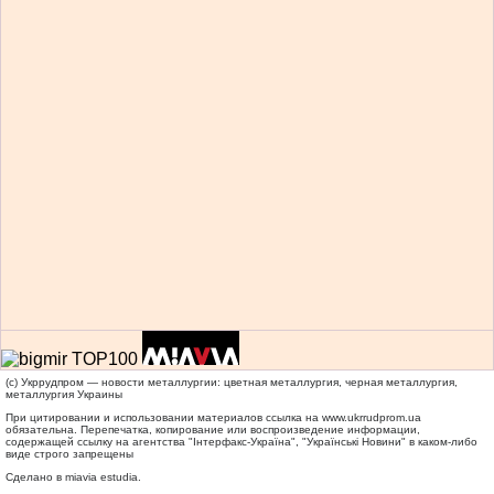
(c) Укррудпром — новости металлургии: цветная металлургия, черная металлургия,
металлургия Украины
При цитировании и использовании материалов ссылка на
www.ukrrudprom.ua
обязательна. Перепечатка, копирование или воспроизведение информации,
содержащей ссылку на агентства "Iнтерфакс-Україна", "Українськi Новини" в каком-либо
виде строго запрещены
Сделано в miavia estudia.