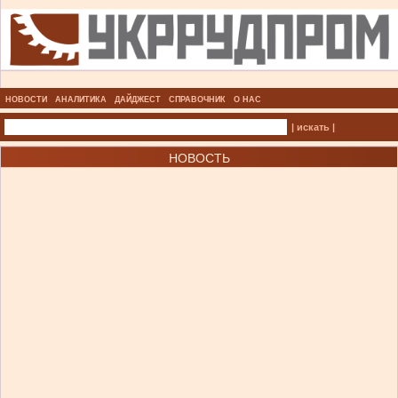
НОВОСТИ
АНАЛИТИКА
ДАЙДЖЕСТ
СПРАВОЧНИК
О НАС
| искать |
НОВОСТЬ