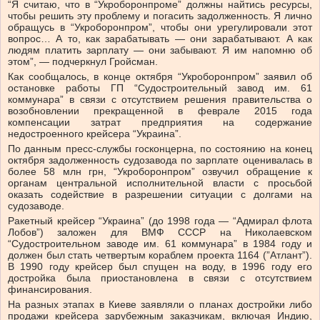
“Я считаю, что в “Укроборонпроме” должны найтись ресурсы,
чтобы решить эту проблему и погасить задолженность. Я лично
обращусь в “Укроборонпром”, чтобы они урегулировали этот
вопрос… А то, как зарабатывать — они зарабатывают. А как
людям платить зарплату — они забывают. Я им напомню об
этом”, — подчеркнул Гройсман.
Как сообщалось, в конце октября “Укроборонпром” заявил об
остановке работы ГП “Судостроительный завод им. 61
коммунара” в связи с отсутствием решения правительства о
возобновлении прекращенной в феврале 2015 года
компенсации затрат предприятия на содержание
недостроенного крейсера “Украина”.
По данным пресс-службы госконцерна, по состоянию на конец
октября задолженность судозавода по зарплате оценивалась в
более 58 млн грн, “Укроборонпром” озвучил обращение к
органам центральной исполнительной власти с просьбой
оказать содействие в разрешении ситуации с долгами на
судозаводе.
Ракетный крейсер “Украина” (до 1998 года — “Адмирал флота
Лобов”) заложен для ВМФ СССР на Николаевском
“Судостроительном заводе им. 61 коммунара” в 1984 году и
должен был стать четвертым кораблем проекта 1164 (”Атлант”).
В 1990 году крейсер был спущен на воду, в 1996 году его
достройка была приостановлена в связи с отсутствием
финансирования.
На разных этапах в Киеве заявляли о планах достройки либо
продажи крейсера зарубежным заказчикам, включая Индию,